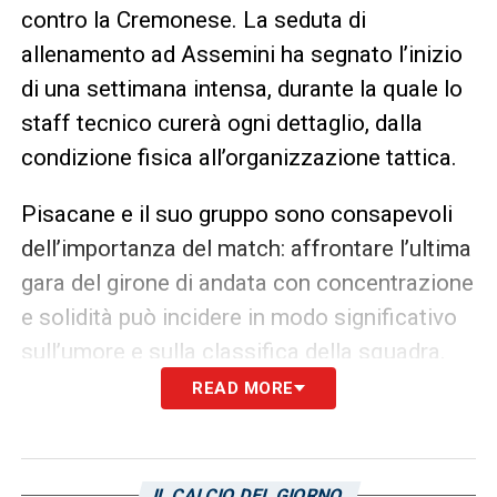
contro la Cremonese. La seduta di
allenamento ad Assemini ha segnato l’inizio
di una settimana intensa, durante la quale lo
staff tecnico curerà ogni dettaglio, dalla
condizione fisica all’organizzazione tattica.
Pisacane e il suo gruppo sono consapevoli
dell’importanza del match: affrontare l’ultima
gara del girone di andata con concentrazione
e solidità può incidere in modo significativo
sull’umore e sulla classifica della squadra.
READ MORE
Cagliari-Cremonese, i numeri
stagionali a confronto
Analizzando i dati statistici, emergono alcuni
IL CALCIO DEL GIORNO