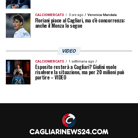
commesso 217 falli e ne hanno subiti 208,
con 36 ammonizioni e un’espulsione
CALCIOMERCATO
3 ore ago
Veronica Mandala
Floriani piace al Cagliari, ma c’è concorrenza:
all’attivo. Numeri che raccontano due
anche il Monza lo segue
squadre simili per produzione offensiva, ma
con approcci leggermente diversi sul piano
dell’intensità e della gestione dei duelli.
VIDEO
CALCIOMERCATO
1 settimana ago
Cagliari, equilibrio e attenzione per
Esposito resterà a Cagliari? Giulini vuole
risolvere la situazione, ma per 20 milioni può
chiudere l’andata
partire – VIDEO
Per il Cagliari, la sfida dello Zini sarà un
banco di prova importante. I dati evidenziano
la necessità di migliorare la fase difensiva e
di essere più cinici sotto porta, aspetti su cui
lo staff tecnico sta lavorando in questi giorni
ad Assemini.