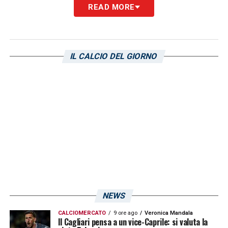
READ MORE
3 Tripaldelli
4 Nainggolan
IL CALCIO DEL GIORNO
8 Marin
9 Simeone
10 Joao Pedro
14 Deiola
15 Klavan
NEWS
17 Tramoni
CALCIOMERCATO
9 ore ago
Veronica Mandala
Il Cagliari pensa a un vice-Caprile: si valuta la
18 Nandez