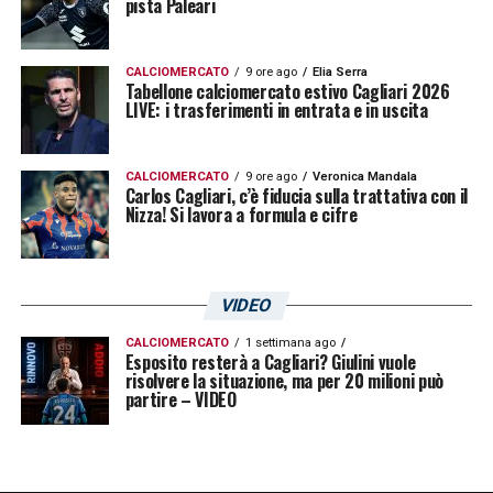
pista Paleari
19 Asamoah
CALCIOMERCATO
9 ore ago
Elia Serra
Tabellone calciomercato estivo Cagliari 2026
22 Lykogiannis
LIVE: i trasferimenti in entrata e in uscita
23 Ceppitelli
CALCIOMERCATO
9 ore ago
Veronica Mandala
Carlos Cagliari, c’è fiducia sulla trattativa con il
Nizza! Si lavora a formula e cifre
24 Rugani
25 Zappa
VIDEO
27 Cerri
CALCIOMERCATO
1 settimana ago
Esposito resterà a Cagliari? Giulini vuole
risolvere la situazione, ma per 20 milioni può
28 Cragno
partire – VIDEO
30 Pavoletti