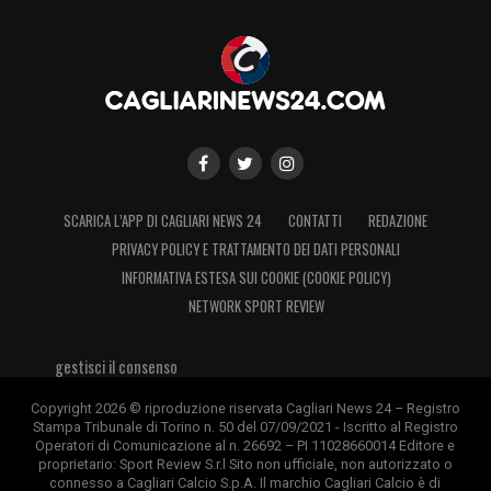
31 Vicario
32 Duncan
44 Carboni
LA PLAYLIST DELLE NOSTRE TOP NEWS
SCARICA L’APP DI CAGLIARI NEWS 24
CONTATTI
REDAZIONE
PRIVACY POLICY E TRATTAMENTO DEI DATI PERSONALI
INFORMATIVA ESTESA SUI COOKIE (COOKIE POLICY)
NETWORK SPORT REVIEW
gestisci il consenso
Copyright 2026 © riproduzione riservata Cagliari News 24 – Registro
Stampa Tribunale di Torino n. 50 del 07/09/2021 - Iscritto al Registro
Operatori di Comunicazione al n. 26692 – PI 11028660014 Editore e
proprietario: Sport Review S.r.l Sito non ufficiale, non autorizzato o
connesso a Cagliari Calcio S.p.A. Il marchio Cagliari Calcio è di