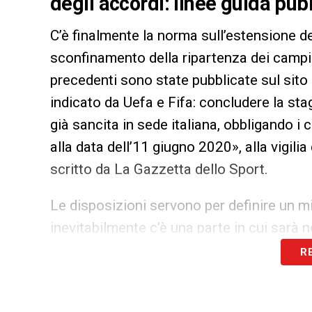
degli accordi: linee guida pubb
C’è finalmente la norma sull’estensione dei
sconfinamento della ripartenza dei campion
precedenti sono state pubblicate sul sito de
indicato da Uefa e Fifa: concludere la sta
già sancita in sede italiana, obbligando i 
alla data dell’11 giugno 2020», alla vigili
scritto da La Gazzetta dello Sport.
Le disposizioni servono per definire un
inevitabilmente c’è una parte in cui sarà
documento si fissano sostanzialmente due
R
normativo comune. Da una parte ci sono i p
automaticamente. Per chi ha un contratto