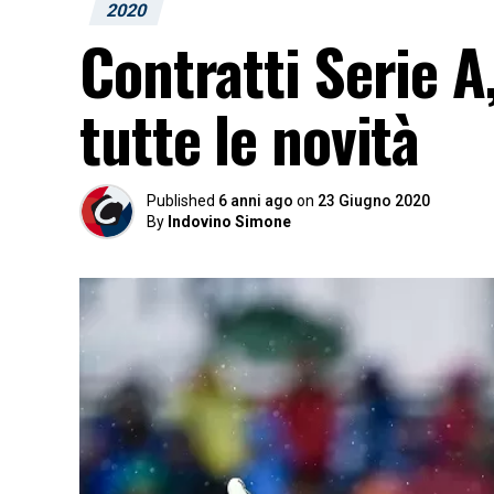
2020
Contratti Serie A,
tutte le novità
Published
6 anni ago
on
23 Giugno 2020
By
Indovino Simone