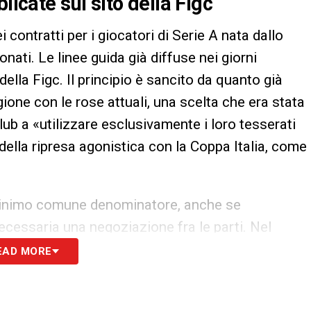
licate sul sito della Figc
 contratti per i giocatori di Serie A nata dallo
ati. Le linee guida già diffuse nei giorni
lla Figc. Il principio è sancito da quanto già
gione con le rose attuali, una scelta che era stata
club a «utilizzare esclusivamente i loro tesserati
a della ripresa agonistica con la Coppa Italia, come
 minimo comune denominatore, anche se
 necessaria una negoziazione fra le parti. Nel
 categorie per cercare di trovare un quadro
EAD MORE
restiti con obbligo o diritto prolungati
 che scade il 30 giugno. Qui, le cose cambiano