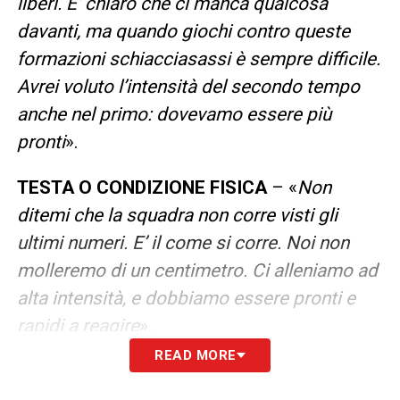
liberi. E’ chiaro che ci manca qualcosa
davanti, ma quando giochi contro queste
formazioni schiacciasassi è sempre difficile.
Avrei voluto l’intensità del secondo tempo
anche nel primo: dovevamo essere più
pronti
».
TESTA O CONDIZIONE FISICA
– «
Non
ditemi che la squadra non corre visti gli
ultimi numeri. E’ il come si corre. Noi non
molleremo di un centimetro. Ci alleniamo ad
alta intensità, e dobbiamo essere pronti e
rapidi a reagire
».
READ MORE
DIVARIO TRA PICCOLE E GRANDI
– «
Io
sono contento del livello della mia squadra