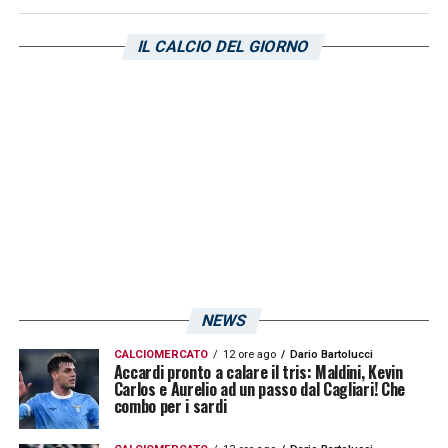
però dobbiamo migliorare. Le altre stanno
IL CALCIO DEL GIORNO
facendo anche bene, e noi dobbiamo
rimetterci in careggiata
».
LA PLAYLIST DELLE NOSTRE TOP NEWS
NEWS
CALCIOMERCATO
12 ore ago
Dario Bartolucci
Accardi pronto a calare il tris: Maldini, Kevin
Carlos e Aurelio ad un passo dal Cagliari! Che
combo per i sardi