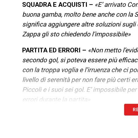
SQUADRA E ACQUISTI –
«E’ arrivato Co
buona gamba, molto bene anche con la S
significa aggiungere altre soluzioni sugli e
Zappa gli sto chiedendo l’impossibile»
PARTITA ED ERRORI –
«Non metto l’evide
secondo gol, si poteva essere più efficaci
con la troppa voglia e l’irruenza che ci po
livello di serenità per non fare più certi 
Piccoli e i suoi sei gol. E’ impossibile 
errori durante la partita»
R
PRATI –
«Marin non era disponibile in qu
Siamo cinque centrocampisti e il centr
Adopo hanno avuto continuità alla pari d