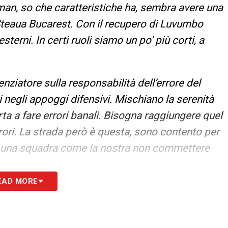
man, so che caratteristiche ha, sembra avere una
teaua Bucarest. Con il recupero di Luvumbo
sterni. In certi ruoli siamo un po’ più corti, a
nziatore sulla responsabilità dell’errore del
 negli appoggi difensivi. Mischiano la serenità
rta a fare errori banali. Bisogna raggiungere quel
errori. La strada però è questa, sono contento per
per una squadra come la nostra non commettere
EAD MORE
esta settimana, Matteo ha avuto il suo spazio.
ocampo è l’unico settore completo. Makoumbou e
i Deiola e Marin. Non dimentico nessuno. Questo