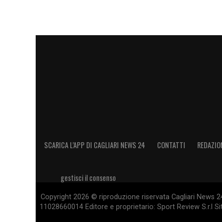
fa parte del nostro lavoro. Per me Prati è
a tutti io dovrei far giocare il doppio del
cerchi di ritagliarci il proprio spazio e d
LA PLAYLIST DELLE NOSTRE TOP NEW
SCARICA L’APP DI CAGLIARI NEWS 24
CONTATTI
REDAZIO
gestisci il consenso
Copyright 2026 © riproduzione riservata Cagliari News 24
11028660014 Editore e proprietario: Sport Review S.r.l Sito