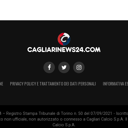
 un giovane di livello ma per dare più minutaggio
le partite. Noi crediamo anche in lui, ognuno
iventi determinate e determinato»
S
NE
PRIVACY POLICY E TRATTAMENTO DEI DATI PERSONALI
INFORMATIVA E
 – Registro Stampa Tribunale di Torino n. 50 del 07/09/2021 - Iscritt
 non ufficiale, non autorizzato o connesso a Cagliari Calcio S.p.A. Il 
Calcio S.p.A.