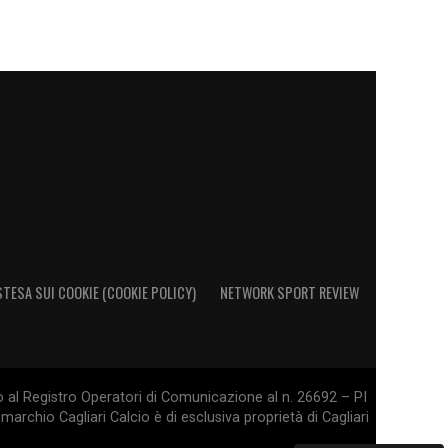
STESA SUI COOKIE (COOKIE POLICY)
NETWORK SPORT REVIEW
o al Registro Operatori di Comunicazione al n. 26692 – PI
marchio Cagliari Calcio è di esclusiva proprietà di Cagliari