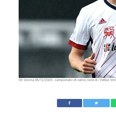
Db Verona 06/12/2020 - campionato di calcio serie A / Hellas Veron