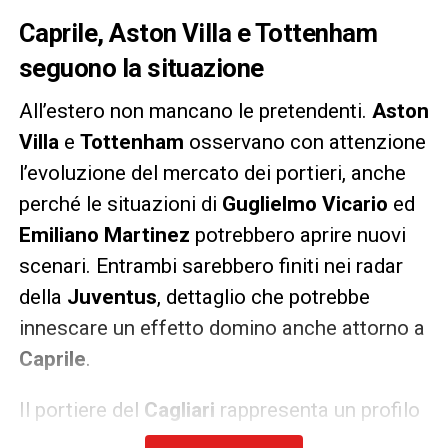
Caprile, Aston Villa e Tottenham
seguono la situazione
All’estero non mancano le pretendenti.
Aston
Villa
e
Tottenham
osservano con attenzione
l’evoluzione del mercato dei portieri, anche
perché le situazioni di
Guglielmo Vicario
ed
Emiliano Martinez
potrebbero aprire nuovi
scenari. Entrambi sarebbero finiti nei radar
della
Juventus
, dettaglio che potrebbe
innescare un effetto domino anche attorno a
Caprile
.
Il portiere del
Cagliari
rappresenta un profilo
giovane, affidabile e con margini ancora