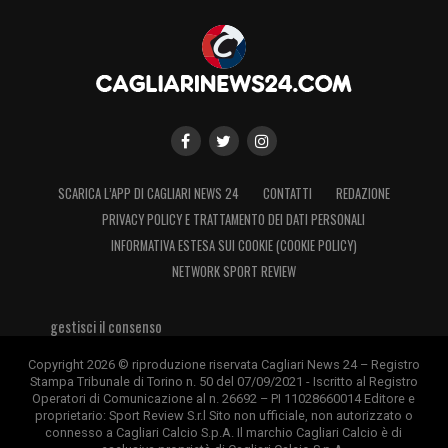
Caprile
. Il portiere avrebbe una posizione
chiara: lasciare la Sardegna soltanto per un
club di primo livello, con un progetto serio,
chiaro e ambizioso. Una condizione che
rende la trattativa tutt’altro che automatica.
Il
Cagliari
resta vigile. Se arriverà un’offerta
SCARICA L’APP DI CAGLIARI NEWS 24
CONTATTI
REDAZIONE
PRIVACY POLICY E TRATTAMENTO DEI DATI PERSONALI
da almeno 25 milioni, i piani rossoblù
INFORMATIVA ESTESA SUI COOKIE (COOKIE POLICY)
potrebbero cambiare rapidamente. In caso
NETWORK SPORT REVIEW
contrario,
Caprile
continuerà a rappresentare
una certezza tecnica attorno alla quale
gestisci il consenso
costruire la nuova stagione.
Copyright 2026 © riproduzione riservata Cagliari News 24 – Registro
Stampa Tribunale di Torino n. 50 del 07/09/2021 - Iscritto al Registro
Operatori di Comunicazione al n. 26692 – PI 11028660014 Editore e
LA PLAYLIST DELLE NOSTRE TOP NEWS
proprietario: Sport Review S.r.l Sito non ufficiale, non autorizzato o
connesso a Cagliari Calcio S.p.A. Il marchio Cagliari Calcio è di