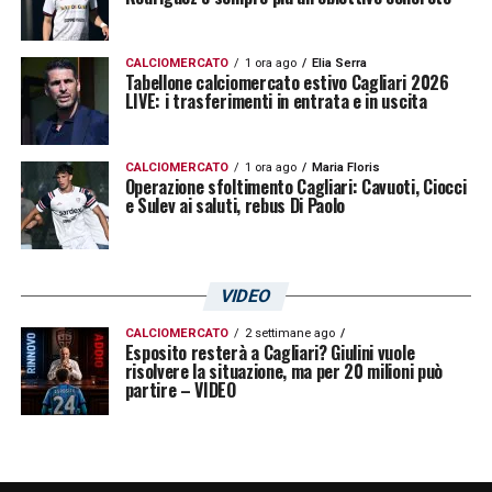
dei nomi più interessanti del mercato.
CALCIOMERCATO
1 ora ago
Elia Serra
Il club sardo, però, non ha necessità di
Tabellone calciomercato estivo Cagliari 2026
LIVE: i trasferimenti in entrata e in uscita
svendere. La valutazione fissata da
Giulini
serve anche a proteggere un patrimonio
CALCIOMERCATO
1 ora ago
Maria Floris
tecnico importante, evitando partenze a
Operazione sfoltimento Cagliari: Cavuoti, Ciocci
e Sulev ai saluti, rebus Di Paolo
condizioni considerate non adeguate.
Ultimissime Cagliari LIVE: tutte le novità su
VIDEO
Gaetano! Spunta Bowie del Verona, occhi
puntati su Asllani
CALCIOMERCATO
2 settimane ago
Esposito resterà a Cagliari? Giulini vuole
risolvere la situazione, ma per 20 milioni può
Caprile Cagliari, la volontà del
partire – VIDEO
giocatore pesa sul futuro
Un elemento decisivo sarà anche la scelta di