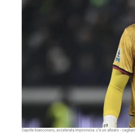
Caprile bianconero, accelerata improvvisa: c'è un alleato - cagliar