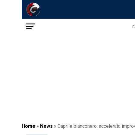
C
Home
»
News
»
Caprile bianconero, accelerata improv