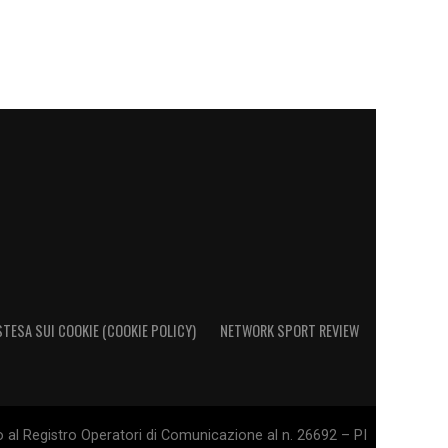
STESA SUI COOKIE (COOKIE POLICY)
NETWORK SPORT REVIEW
o al Registro Operatori di Comunicazione al n. 26692 – PI