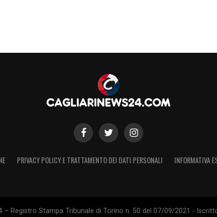
ro uno rossoblù.
alento l’investimento ideale per blindare la
a sicurezza strutturale che ricalca appieno i
a.
, ma sono quelle del Besiktas
iamente imprevedibili e la concorrenza per il
confini nazionali, estendendosi fino alle calde
NE
PRIVACY POLICY E TRATTAMENTO DEI DATI PERSONALI
INFORMATIVA E
 sportivo
Ajansspor
, il nome di
Elia Caprile
è
iktas
, un’altra gloriosa compagine europea che
nali e storici colori bianconeri.
 – Registro Stampa Tribunale di Torino n. 50 del 07/09/2021 - Iscritt