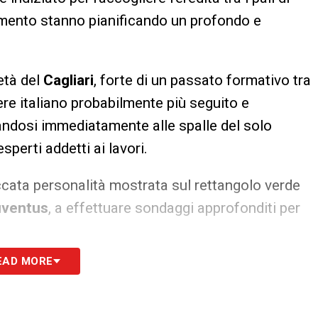
omento stanno pianificando un profondo e
età del
Cagliari
, forte di un passato formativo tra
iere italiano probabilmente più seguito e
andosi immediatamente alle spalle del solo
sperti addetti ai lavori.
ccata personalità mostrata sul rettangolo verde
uventus
, a effettuare sondaggi approfonditi per
EAD MORE
 rendimento dell’ultima annata agonistica e alla
per
Michele Di Gregorio
– giudicato ormai non
ardi europei della società – ha inserito