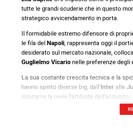
tutte le grandi scuderie che in questo m
strategico avvicendamento in porta.
Il formidabile estremo difensore di propri
le fila del
Napoli
, rappresenta oggi il port
desiderato sul mercato nazionale, colloc
Guglielmo Vicario
nelle preferenze degli e
La sua costante crescita tecnica e la spi
hanno spinto diverse big, dall’
Inter
alla
J
valutarne la reale fattibilità dell’acquisto.
R
Proprio la compagine torinese, delusa dal
serrata ricerca di un sostituto affidabile 
idoneo alle massime aspirazioni e ai tragu