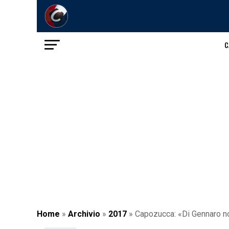
C
Home
»
Archivio
»
2017
»
Capozucca: «Di Gennaro non