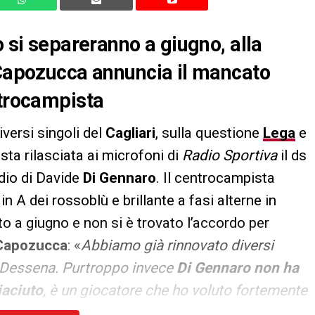
o si separeranno a giugno, alla
 Capozucca annuncia il mancato
ntrocampista
iversi singoli del
Cagliari
, sulla questione
Lega
e
ista rilasciata ai microfoni di
Radio Sportiva
il ds
dio di Davide
Di Gennaro
. Il centrocampista
 A dei rossoblù e brillante a fasi alterne in
o a giugno e non si è trovato l’accordo per
Capozucca
: «
Abbiamo già rinnovato diversi
 e Dessena. Purtroppo invece
Di Gennaro non ha
iaciuto
, è un giocatore che ho voluto fortemente