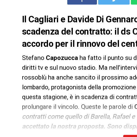
Il Cagliari e Davide Di Gennar
scadenza del contratto: il ds
accordo per il rinnovo del ce
Stefano
Capozucca
ha fatto il punto su d
diritti tv e sul nuovo stadio. Ma nell’interv
rossoblù ha anche sancito il prossimo ad
lombardo, protagonista della promozione in
questa stagione, è in scadenza di contratt
prolungare il vincolo. Queste le parole di
contratti come quello di Barella, Rafael
accettato la nostra proposta. Sono disp
qui a Cagliari
».