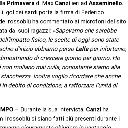
lla
Primavera
di Max
Canzi
ieri ad
Asseminello
.
il gol dei sardi porta la firma di Federico
er dei rossoblù ha commentato ai microfoni del sito
ata dai suoi ragazzi: «
Sapevamo che sarebbe
dell’impatto fisico, le scelte di oggi sono state
ischio d’inizio abbiamo perso
Lella
per infortunio,
 dimostrando di crescere giorno per giorno. Ho
é non mollano mai nulla, nonostante siamo alla
e stanchezza. Inoltre voglio ricordare che anche
n debito di condizione, a rafforzare l’unità di
TEMPO
– Durante la sua intervista,
Canzi
ha
i rossoblù si siano fatti più presenti durante i
tevamo sicuramente chiudere in vantaggio