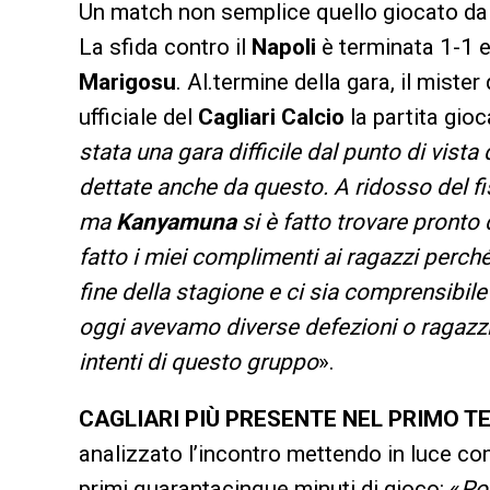
Un match non semplice quello giocato da
La sfida contro il
Napoli
è terminata 1-1 e 
Marigosu
. Al.termine della gara, il mist
ufficiale del
Cagliari Calcio
la partita gioc
stata una gara difficile dal punto di vista 
dettate anche da questo. A ridosso del f
ma
Kanyamuna
si è fatto trovare pronto
fatto i miei complimenti ai ragazzi perch
fine della stagione e ci sia comprensibil
oggi avevamo diverse defezioni o ragazzi i
intenti di questo gruppo
».
CAGLIARI PIÙ PRESENTE NEL PRIMO 
analizzato l’incontro mettendo in luce com 
primi quarantacinque minuti di gioco: «
Po