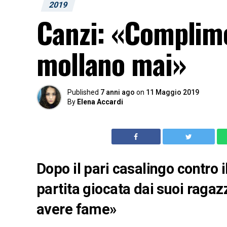
2019
Canzi: «Complime
mollano mai»
Published
7 anni ago
on
11 Maggio 2019
By
Elena Accardi
Dopo il pari casalingo contro 
partita giocata dai suoi raga
avere fame»