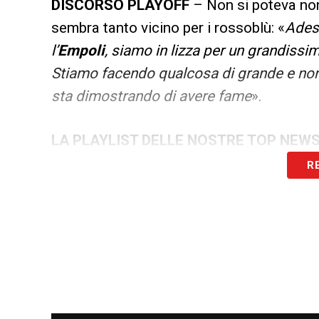
DISCORSO PLAYOFF
– Non si poteva non
sembra tanto vicino per i rossoblù: «
Ades
l’
Empoli
, siamo in lizza per un grandissim
Stiamo facendo qualcosa di grande e non 
sta dimostrando di avere fame
».
LA PLAYLIST DELLE NOSTRE TOP NEW
R