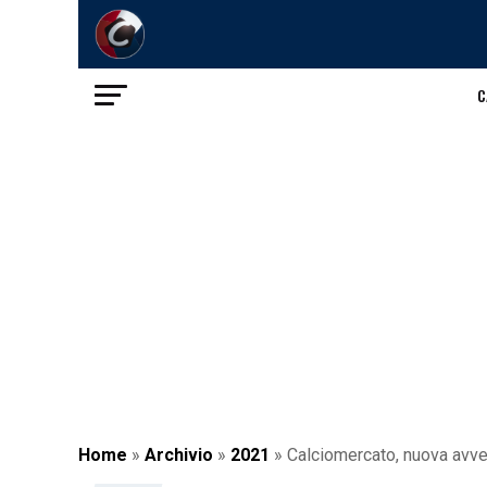
C
Home
»
Archivio
»
2021
»
Calciomercato, nuova avven