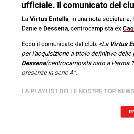
ufficiale. Il comunicato del cl
La
Virtus Entella
, in una nota societaria, h
Daniele
Dessena
, centrocampista ex
Cagl
Ecco il comunicato del club:
«La
Virtus E
per l’acquisizione a titolo definitivo dell
Dessena
(centrocampista nato a Parma 
presenze in serie A”.
LA PLAYLIST DELLE NOSTRE TOP NEW
R