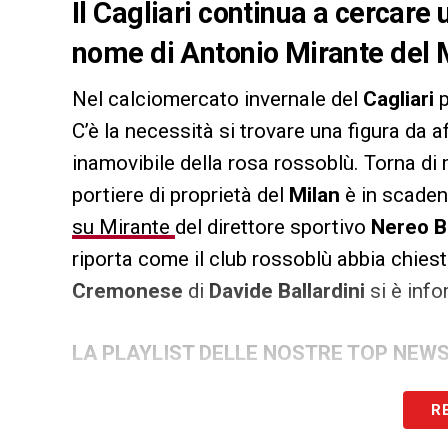
Il Cagliari continua a cercare 
nome di Antonio Mirante del 
Nel calciomercato invernale del
Cagliari
p
C’è la necessità si trovare una figura da 
inamovibile della rosa rossoblù. Torna di
portiere di proprietà del
Milan
è in scade
su Mirante
del direttore sportivo
Nereo 
riporta come il club rossoblù abbia chiesto
Cremonese
di
Davide Ballardini
si è inf
LA PLAYLIST DELLE NOSTRE TOP NEW
R