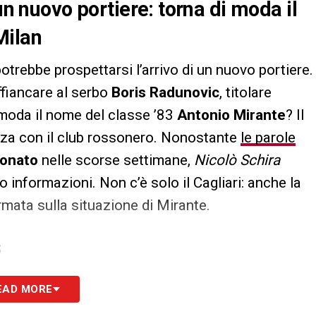
un nuovo portiere: torna di moda il
Milan
otrebbe prospettarsi l’arrivo di un nuovo portiere.
affiancare al serbo
Boris Radunovic
, titolare
 moda il nome del classe ’83
Antonio Mirante
? Il
nza con il club rossonero. Nonostante
le parole
Bonato
nelle scorse settimane,
Nicolò Schira
 informazioni. Non c’è solo il Cagliari: anche la
ormata sulla situazione di Mirante.
S
EAD MORE