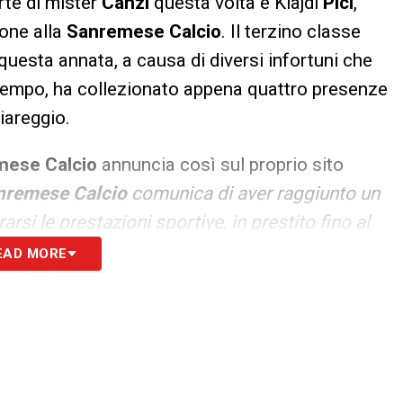
rte di mister
Canzi
questa volta è Klajdi
Pici
,
ione alla
Sanremese
Calcio
. Il terzino classe
 questa annata, a causa di diversi infortuni che
 tempo, ha collezionato appena quattro presenze
iareggio.
mese
Calcio
annuncia così sul proprio sito
nremese
Calcio
comunica di aver raggiunto un
arsi le prestazioni sportive, in prestito fino al
ascia destra Klajdi
Pici
. Nato a Borgomanero, in
EAD MORE
001, nazionalità albanese,
Pici
è cresciuto nel
dell’
Inter
, ed è stato ingaggiato due anni fa dal
o periodo nelle fila della sua
Primavera
. Per
to una folta concorrenza: sul terzino albanese,
dell’Under19 del suo paese, avevano messo gli