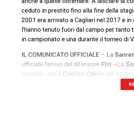
anche a quelle oltremare. A lasciare la co
ceduto in prestito fino alla fine della stag
2001 era arrivato a Cagliari nel 2017 e in
l’hanno tenuto fuori dal campo per tanto
in campionato e una durante il torneo di V
IL
COMUNICATO
UFFICIALE
– La
Sanre
ufficiale l’arrivo del difensore
Pici
: «
La
Sa
accordo con il
Cagliari
Calcio
per assicur
termine della stagione, del difensore di f
R
provincia di Novara, il 25 dicembre del 2
Suno
Novara
, ha trascorsi nelle giovanili 
Cagliari
che lo ha fatto maturare in quest
tesserarlo il club sardo nel 2017 ha battu
che ha fatto parte sia dell’Under17 che 