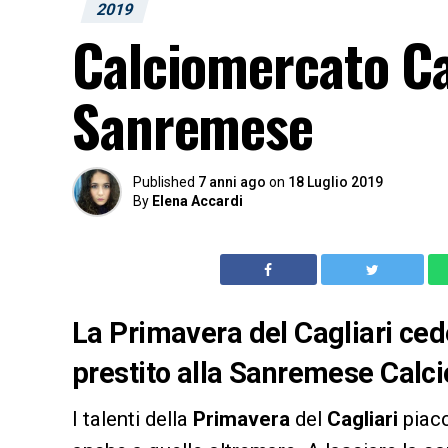
2019
Calciomercato Cag
Sanremese
Published
7 anni ago
on
18 Luglio 2019
By
Elena Accardi
La Primavera del Cagliari cede 
prestito alla Sanremese Calcio
I talenti della
Primavera
del
Cagliari
piacc