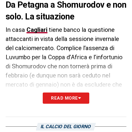
Da Petagna a Shomurodov e non
solo. La situazione
In casa
Cagliari
tiene banco la questione
attaccanti in vista della sessione invernale
del calciomercato. Complice l’assenza di
Luvumbo per la Coppa d’Africa e l’infortunio
di Shomurodov che non tornerà prima di
febbraio (e dunque non sarà ceduto nel
mercato di gennaio) non è da escludere che
la società rossoblù si guardi intorno per
READ MORE
cercare nuovi rinforzi. Da valutare
attentamente la situazione di Petagna che
finora ha deluso le aspettative soprattutto in
IL CALCIO DEL GIORNO
termini realizzativi, perdendo il posto da