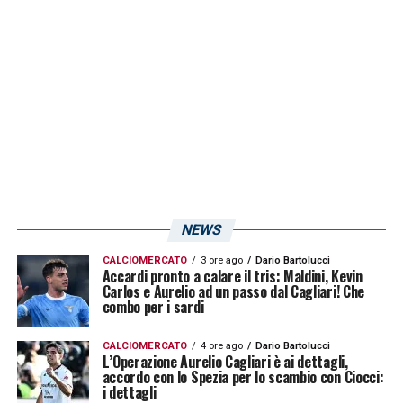
titolare nelle ultime gare. L’attaccante,
qualora arrivasse un nuovo rinforzo dal
mercato, potrebbe concludere anzitempo la
sua esperienza in Sardegna e tornare in
forza al Monza proprietaria del suo
cartellino.
LA PLAYLIST DELLE NOSTRE TOP NEWS
NEWS
CALCIOMERCATO
3 ore ago
Dario Bartolucci
Accardi pronto a calare il tris: Maldini, Kevin
Carlos e Aurelio ad un passo dal Cagliari! Che
combo per i sardi
CALCIOMERCATO
4 ore ago
Dario Bartolucci
L’Operazione Aurelio Cagliari è ai dettagli,
accordo con lo Spezia per lo scambio con Ciocci:
i dettagli