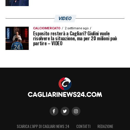
VIDEO
CALCIOMERCATO
2 settimane ago
Esposito resterà a Cagliari? Giulini vuole
risolvere la situazione, ma per 20 milioni può
partire – VIDEO
SCARICA L’APP DI CAGLIARI NEWS 24
CONTATTI
REDAZIONE