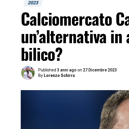
2023
Calciomercato Cag
un’alternativa in
bilico?
Published
3 anni ago
on
27 Dicembre 2023
By
Lorenzo Schirru