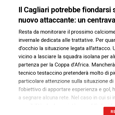
Il Cagliari potrebbe fiondarsi
nuovo attaccante: un centravan
Resta da monitorare il prossimo calciom
invernale dedicata alle trattative. Per qu
d’occhio la situazione legata all’attacco. 
vicino a lasciare la squadra isolana per a
partenza per la Coppa d’Africa. Mancherà,
tecnico testaccino pretenderà molto di più
particolare attenzione sulla situazione di
l’obiettivo di apportare esperienza e gol
a segnare alcuna rete. Nel caso in cui si i
possibilità che la società rossoblù decida 
R
conclusione del prestito.