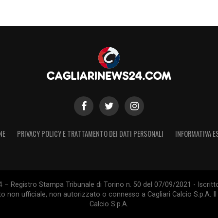
NE
PRIVACY POLICY E TRATTAMENTO DEI DATI PERSONALI
INFORMATIVA E
 – Registro Stampa Tribunale di Torino n. 50 del 07/09/2021 - Iscritt
 non ufficiale, non autorizzato o connesso a Cagliari Calcio S.p.A. Il 
Calcio S.p.A.