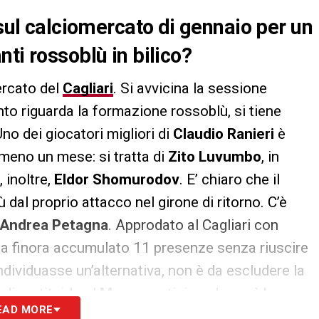
 sul calciomercato di gennaio per un
ti rossoblù in bilico?
ercato del
Cagliari
. Si avvicina la sessione
anto riguarda la formazione rossoblù, si tiene
Uno dei giocatori migliori di
Claudio Ranieri
è
lmeno un mese: si tratta di
Zito Luvumbo
, in
 inoltre,
Eldor Shomurodov
. E’ chiaro che il
 dal proprio attacco nel girone di ritorno. C’è
Andrea Petagna
. Approdato al Cagliari con
, ha finora accumulato 11 presenze senza riuscire
ndividuasse un’alternativa, non è da escludere la
di restituirlo al
Monza
, anticipando così la
EAD MORE