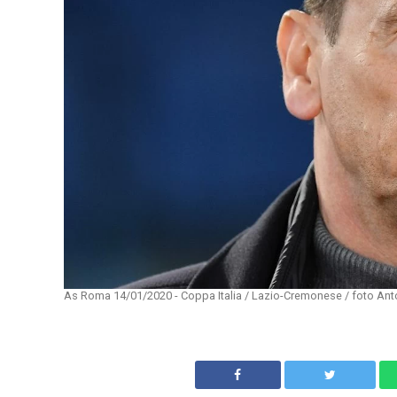
As Roma 14/01/2020 - Coppa Italia / Lazio-Cremonese / foto An