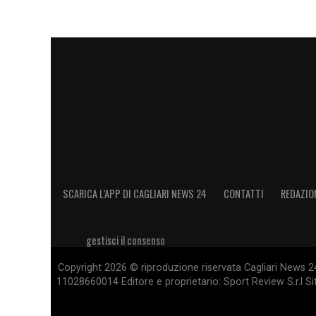
SCARICA L’APP DI CAGLIARI NEWS 24
CONTATTI
REDAZIO
gestisci il consenso
Copyright 2026 © riproduzione riservata Cagliari News 24
11028660014 Editore e proprietario: Sport Review S.r.l Sito