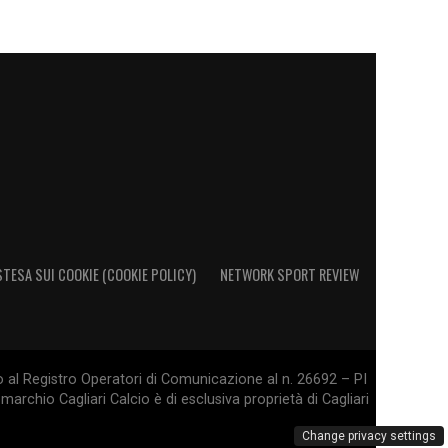
STESA SUI COOKIE (COOKIE POLICY)
NETWORK SPORT REVIEW
o al Registro Operatori di Comunicazione al n. 26692 – PI
marchio Cagliari Calcio è di esclusiva proprietà di Cagliari
Change privacy settings