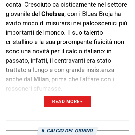
conta. Cresciuto calcisticamente nel settore
giovanile del
Chelsea
, con i Blues Broja ha
avuto modo di misurarsi nei palcoscenici più
importanti del mondo. Il suo talento
cristallino e la sua prorompente fisicità non
sono una novità per il calcio italiano: in
passato, infatti, il centravanti era stato
trattato a lungo e con grande insistenza
anche dal
Milan
, prima che l’affare con i
rossoneri sfumasse.
READ MORE
I numeri in Premier League e la
scommessa Broja
La trattativa rappresenta una vera e propria
IL CALCIO DEL GIORNO