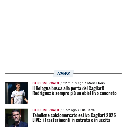
scommessa di lusso per il presidente
Tommaso Giulini. Nell’ultima stagione
disputata in Premier League con la maglia
del Burnley, il classe 2001 ha collezionato 1
gol e 1 assist in 24 presenze totali. Cifre
condizionate dalle dinamiche di squadra ma
che non spaventano il Cagliari, convinto di
poter rilanciare definitivamente il talento di
Broja nel campionato di Serie A.
NEWS
CALCIOMERCATO
22 minuti ago
Maria Floris
Il Bologna bussa alla porta del Cagliari!
Rodriguez è sempre più un obiettivo concreto
CALCIOMERCATO
1 ora ago
Elia Serra
Tabellone calciomercato estivo Cagliari 2026
LIVE: i trasferimenti in entrata e in uscita