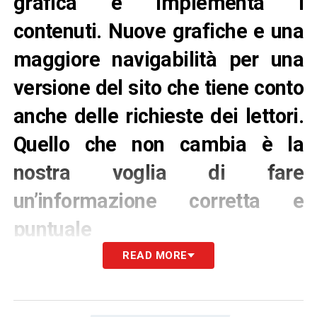
grafica e implementa i
contenuti. Nuove grafiche e una
maggiore navigabilità per una
versione del sito che tiene conto
anche delle richieste dei lettori.
Quello che non cambia è la
nostra voglia di fare
un’informazione corretta e
puntuale
READ MORE
NUOVO SITO –
Raramente scriviamo di noi
stessi, oggi facciamo uno strappo alla regola
per raccontarvi la nascita del nuovo sito di