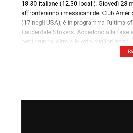
18.30 italiane (12.30 locali). Giovedì 28 ma
affronteranno i messicani del Club Améric
(17 negli USA), è in programma l’ultima sf
Lauderdale Strikers. Accedono alla fase a 
ogni gruppo, oltre alle otto migliori terze.
R
I match saranno trasmessi sul
canale You
aggiornamenti saranno pubblicati sui canali
contenuti esclusivi dalla North Carolina.
CLICCA QUI | Guarda Cagliari-Villareal
CLICCA QUI | Guarda Cagliari-Club Ameri