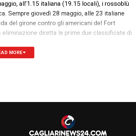
ggio, all’1.15 italiana (19.15 locali), i rossoblù
a. Sempre giovedì 28 maggio, alle 23 italiane
ida del girone contro gli americani del Fort
eliminazione diretta le prime due classificate di
EAD MORE
Tube del TST (Clicca qui)
, mentre tutti gli
 ufficiali del Cagliari Calcio, con foto, video e
ca