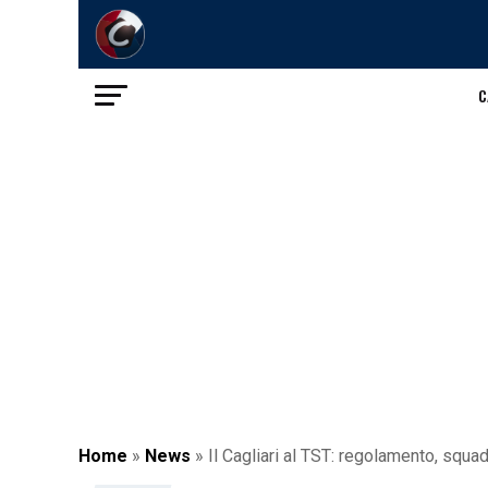
C
Home
»
News
»
Il Cagliari al TST: regolamento, squ