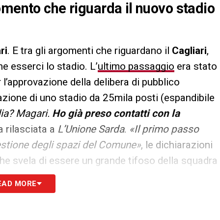
omento che riguarda il nuovo stadio
ri
. E tra gli argomenti che riguardano il
Cagliari
,
e esserci lo stadio. L’
ultimo passaggio
era stato
l’approvazione della delibera di pubblico
cazione di uno stadio da 25mila posti (espandibile
lia? Magari.
Ho già preso contatti con la
a rilasciata a
L’Unione Sarda
.
«Il primo passo
estione degli spazi del Comune»
, le dichiarazioni
he svela di essere un grande tifoso della squadra
 allo stadio da sempre»
.
EAD MORE