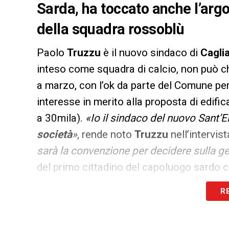
Sarda, ha toccato anche l’arg
della squadra rossoblù
Paolo
Truzzu
è il nuovo sindaco di
Caglia
inteso come squadra di calcio, non può ch
a marzo, con l’ok da parte del Comune per 
interesse in merito alla proposta di edifi
a 30mila).
«Io il sindaco del nuovo Sant’E
società
»
, rende noto
Truzzu
nell’intervist
sarà la convenzione per decidere sulla g
del primo cittadino del capoluogo sardo c
rossoblù:
«Sono abbonato dal 1985, vado
R