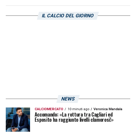
ultimando la trattativa per la cessione.
IL CALCIO DEL GIORNO
LA PLAYLIST DELLE NOSTRE TOP NEWS
NEWS
CALCIOMERCATO
10 minuti ago
Veronica Mandala
Accomando: «La rottura tra Cagliari ed
Esposito ha raggiunto livelli clamorosi!»