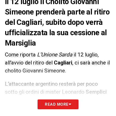
Il 12 luglio il Cholito Giovanni
Simeone prenderà parte al ritiro
del Cagliari, subito dopo verrà
ufficializzata la sua cessione al
Marsiglia
Come riporta
L’Unione Sarda
il 12 luglio,
all’avvio del ritiro del
Cagliari
, ci sarà anche il
cholito Giovanni Simeone.
L’attaccante argentino resterà per poco
sotto gli ordini di mister Leonardo
Semplici
perché il suo futuro sarà in Francia, con la
READ MORE
casacca del
Marsiglia
con cui il
Cagliari
sta