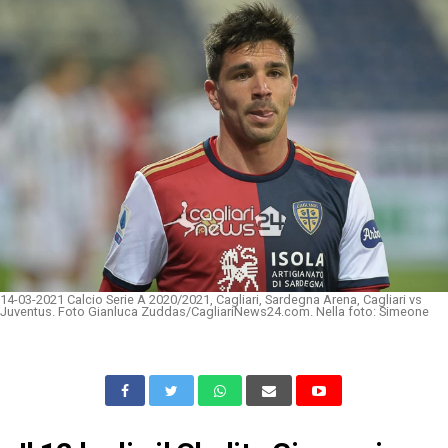
14-03-2021 Calcio Serie A 2020/2021, Cagliari, Sardegna Arena, Cagliari vs
Juventus. Foto Gianluca Zuddas/CagliariNews24.com. Nella foto: Simeone