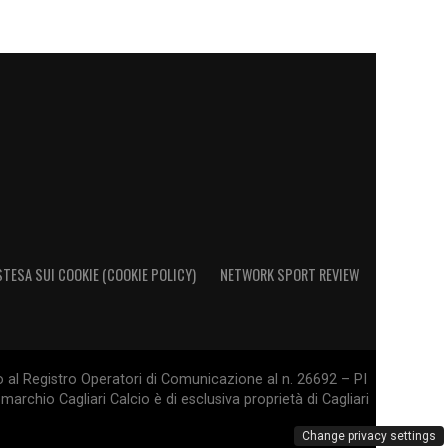
STESA SUI COOKIE (COOKIE POLICY)
NETWORK SPORT REVIEW
o al Registro Operatori di Comunicazione al n. 26692 – PI
marchio Cagliari Calcio è di esclusiva proprietà di Cagliari
Change privacy settings