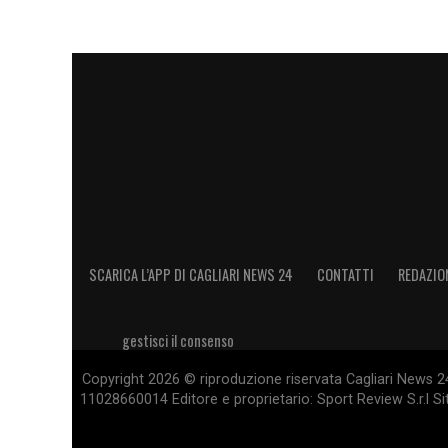
SCARICA L’APP DI CAGLIARI NEWS 24
CONTATTI
REDAZIO
gestisci il consenso
Copyright 2026 © riproduzione riservata Cagliari News 24
11028660014 Editore e proprietario: Sport Review S.r.l Sito