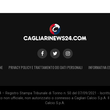
NE
PRIVACY POLICY E TRATTAMENTO DEI DATI PERSONALI
INFORMATIVA E
 – Registro Stampa Tribunale di Torino n. 50 del 07/09/2021 - Iscritt
 non ufficiale, non autorizzato o connesso a Cagliari Calcio S.p.A. Il 
Calcio S.p.A.