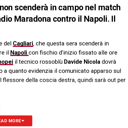
lù non scenderà in campo nel match
dio Maradona contro il Napoli. Il
e del
Cagliari
, che questa sera scenderà in
e il
Napoli
con fischio d’inizio fissato alle ore
enopei
il tecnico rossoblù
Davide Nicola
dovrà
ndo a quanto evidenzia il comunicato apparso sul
al flessore della coscia destra, quindi sarà out per
S
EAD MORE