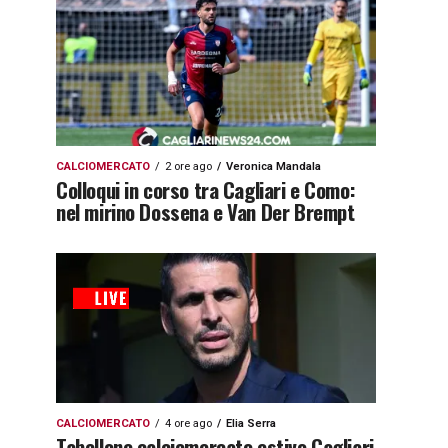
CALCIOMERCATO
2 ore ago
Veronica Mandala
Colloqui in corso tra Cagliari e Como:
nel mirino Dossena e Van Der Brempt
CALCIOMERCATO
4 ore ago
Elia Serra
Tabellone calciomercato estivo Cagliari