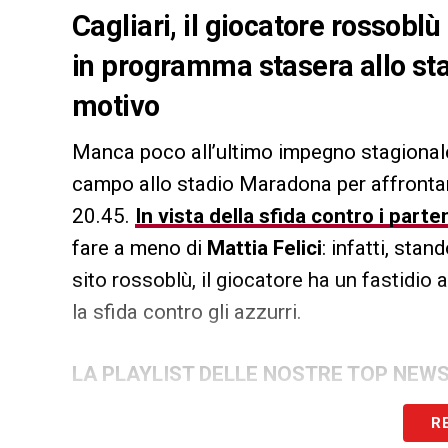
Cagliari, il giocatore rossob
in programma stasera allo sta
motivo
Manca poco all’ultimo impegno stagional
campo allo stadio Maradona per affrontar
20.45.
In vista della sfida contro i part
fare a meno di
Mattia Felici
: infatti, sta
sito rossoblù, il giocatore ha un fastidio 
la sfida contro gli azzurri.
LA PLAYLIST DELLE NOSTRE TOP NEW
R