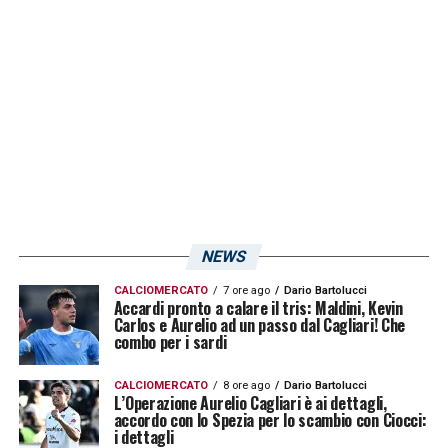
viola: faccio i complimenti a Beppe Iachini
per come ha gestito la situazione. E i
giocatori e la società gli sono stati
riconoscenti
».
LA PLAYLIST DELLE NOSTRE TOP NEWS
NEWS
CALCIOMERCATO
7 ore ago
Dario Bartolucci
Accardi pronto a calare il tris: Maldini, Kevin
Carlos e Aurelio ad un passo dal Cagliari! Che
combo per i sardi
CALCIOMERCATO
8 ore ago
Dario Bartolucci
L’Operazione Aurelio Cagliari è ai dettagli,
accordo con lo Spezia per lo scambio con Ciocci:
i dettagli