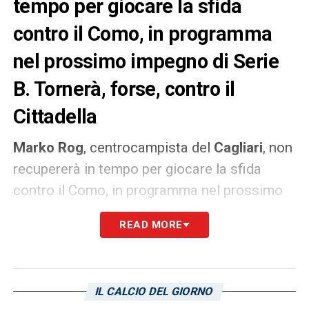
tempo per giocare la sfida
contro il Como, in programma
nel prossimo impegno di Serie
B. Tornerà, forse, contro il
Cittadella
Marko Rog
, centrocampista del
Cagliari
, non
recupererà in tempo per giocare la sfida
contro il Como, in programma nel prossimo
impegno di Serie B. Tornerà, forse, contro il
READ MORE
Cittadella, come riportato dall’
Unione sarda
.
Il croato è un giocatore duttile in grado di
essere utile sia in fase difensiva che in fase
IL CALCIO DEL GIORNO
d’impostazione.