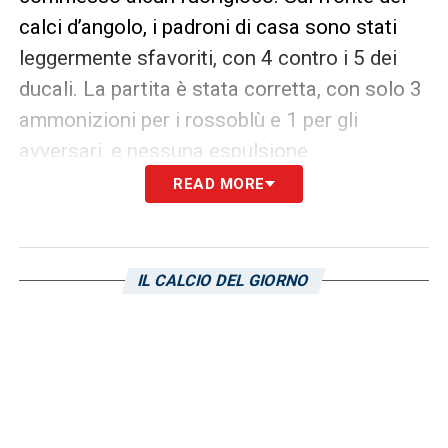
calci d’angolo, i padroni di casa sono stati
leggermente sfavoriti, con 4 contro i 5 dei
ducali. La partita è stata corretta, con solo 3
ammonizioni per i rossoblù e 1 per gli
avversari, e nessuna espulsione.
READ MORE
La prestazione di portieri e difesa
Michele Di Gregorio
, portiere del Cagliari, ha
svolto un ottimo lavoro tra i pali, con 5
IL CALCIO DEL GIORNO
parate decisive per mantenere la porta
inviolata.
Suzuki
, il portiere del Parma, ha
invece effettuato 3 interventi, ma non è
riuscito a evitare i gol degli avversari.