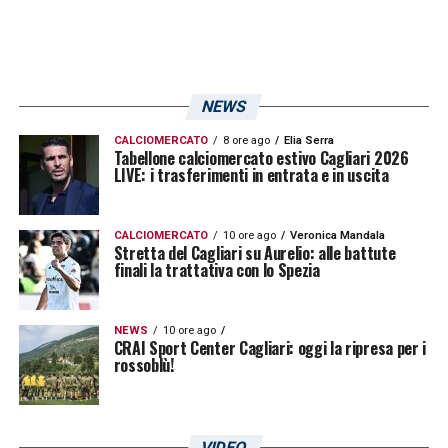
Con questa vittoria, il
Cagliari
guadagna 3
punti fondamentali per la sua classifica e si
prepara a proseguire il suo cammino nella
stagione di
Serie A
con maggiore fiducia. Di
NEWS
seguito tutti i numeri della sfida:
CALCIOMERCATO
8 ore ago
Elia Serra
Tabellone calciomercato estivo Cagliari 2026
LIVE: i trasferimenti in entrata e in uscita
Possesso Palla:
Cagliari 51%, Parma 49%
Tiri Totali:
Cagliari 12, Parma 17
CALCIOMERCATO
10 ore ago
Veronica Mandala
Tiri in porta:
Cagliari 5, Parma 5
Stretta del Cagliari su Aurelio: alle battute
finali la trattativa con lo Spezia
Falli commessi:
Cagliari 15, Parma 18
Fuorigioco:
Cagliari 3, Parma 0
NEWS
10 ore ago
CRAI Sport Center Cagliari: oggi la ripresa per i
Calci d’angolo:
Cagliari 4, Parma 5
rossoblù!
Ammonizioni:
Cagliari 3, Parma 1
Espulsioni:
Cagliari 0, Parma 0
VIDEO