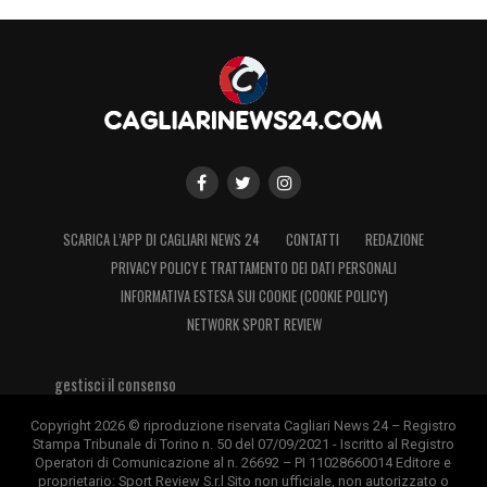
SCARICA L’APP DI CAGLIARI NEWS 24
CONTATTI
REDAZIONE
PRIVACY POLICY E TRATTAMENTO DEI DATI PERSONALI
INFORMATIVA ESTESA SUI COOKIE (COOKIE POLICY)
NETWORK SPORT REVIEW
gestisci il consenso
Copyright 2026 © riproduzione riservata Cagliari News 24 – Registro
Stampa Tribunale di Torino n. 50 del 07/09/2021 - Iscritto al Registro
Operatori di Comunicazione al n. 26692 – PI 11028660014 Editore e
proprietario: Sport Review S.r.l Sito non ufficiale, non autorizzato o