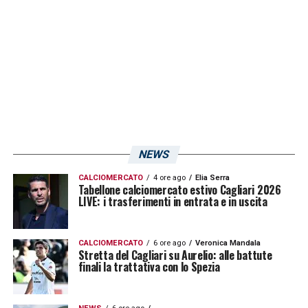
prima frazione sotto di una lunghezza. Poi
arriva anche la vittoria in casa della
Reggina
,
grazie ad una prestazione super di
Paulo
Azzi
che fa praticamente tutto: gol, assist, si
procura un rigore.
LA PLAYLIST DELLE NOSTRE TOP NEWS
NEWS
CALCIOMERCATO
4 ore ago
Elia Serra
Tabellone calciomercato estivo Cagliari 2026
LIVE: i trasferimenti in entrata e in uscita
CALCIOMERCATO
6 ore ago
Veronica Mandala
Stretta del Cagliari su Aurelio: alle battute
finali la trattativa con lo Spezia