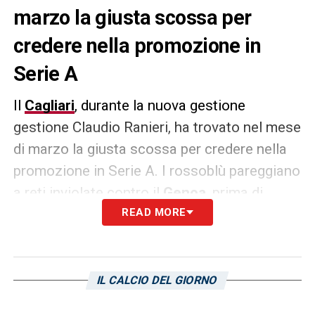
marzo la giusta scossa per
credere nella promozione in
Serie A
Il
Cagliari
, durante la nuova gestione
gestione Claudio Ranieri, ha trovato nel mese
di marzo la giusta scossa per credere nella
promozione in Serie A. I rossoblù pareggiano
a reti inviolate contro il
Genoa
, prima di
ottenere un altro pareggio sul campo del
READ MORE
Brescia
, questa volta per 1-1. Poi arrivano
due vittorie che suscitano nell’ambiente
entusiasmo e determinazione. Prima il 4-1 in
IL CALCIO DEL GIORNO
casa contro l’
Ascoli
, dopo aver terminato la