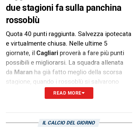
due stagioni fa sulla panchina
rossoblù
Quota 40 punti raggiunta. Salvezza ipotecata
e virtualmente chiusa. Nelle ultime 5
giornate, il
Cagliari
proverà a fare più punti
possibili e migliorarsi. La squadra allenata
da
Maran
ha già fatto meglio della scorsa
stagione, quando i rossoblù si salvarono
all’ultima giornata e chiuso il campionato a
READ MORE
39 punti. Ora nel mirino c’è la stagione
2016/17, la prima con Massimo
Rastelli
in
Serie A. Quel
Cagliari
, con i 16 gol di Marco
IL CALCIO DEL GIORNO
Borriello
e una difesa non proprio