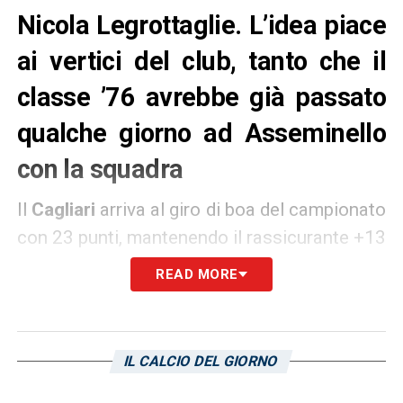
Nicola Legrottaglie. L’idea piace
ai vertici del club, tanto che il
classe ’76 avrebbe già passato
qualche giorno ad Asseminello
con la squadra
Il
Cagliari
arriva al giro di boa del campionato
con 23 punti, mantenendo il rassicurante +13
sulla terzultima nonostante la sconfitta allo
READ MORE
scadere rimediata nella fredda serata di ieri a
Milano
. Ora i sardi mettono nel mirino la gara
casalinga contro il
Genoa
con nuove
IL CALCIO DEL GIORNO
certezze, soprattutto dal punto di vista