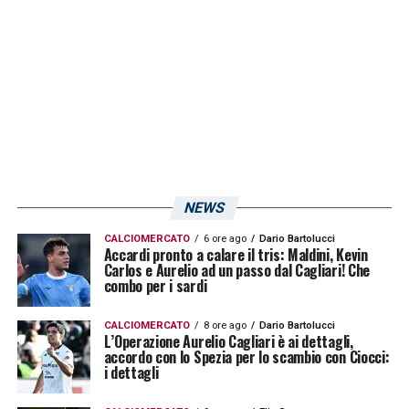
difensivo. Intanto, il club punta a migliorarsi:
oltre a continuare il monitoraggio sul fronte
mercato, i rossoblù avrebbero già trovato il
primo rinforzo, ma nello staff.
LEGROTTAGLIE
– Secondo quanto riportato
dall’edizione odierna della
Gazzetta dello
Sport
,
Rastelli
avrebbe chiesto ed ottenuto
dalla dirigenza del club l’ingresso di Nicola
NEWS
Legrottaglie
, allenatore in erba che conosce
CALCIOMERCATO
6 ore ago
Dario Bartolucci
Accardi pronto a calare il tris: Maldini, Kevin
bene i meandri del massimo campionato
Carlos e Aurelio ad un passo dal Cagliari! Che
avendo disputato, da giocatore, quattordici
combo per i sardi
stagioni di
Serie A
con le maglie di
CALCIOMERCATO
8 ore ago
Dario Bartolucci
Juventus, Bologna, Siena, Milan
L’Operazione Aurelio Cagliari è ai dettagli,
e
Catania
.
accordo con lo Spezia per lo scambio con Ciocci:
Da tecnico ha guidato l’
Akragas
, militante in
i dettagli
Lega Pro
, nella prima parte di stagione