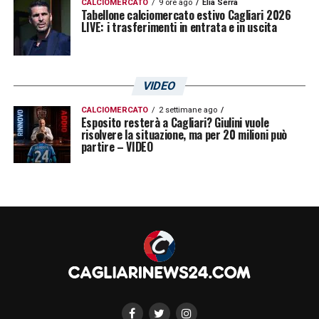
CALCIOMERCATO
9 ore ago
Elia Serra
2015/16. Ora la chance di entrare nello staff
Tabellone calciomercato estivo Cagliari 2026
LIVE: i trasferimenti in entrata e in uscita
rossoblù, dove affiancherebbe il vice
allenatore Dario
Rossi
.
A BREVE LA FIRMA?
– La proposta di
VIDEO
Rastelli sarebbe piaciuta ai vertici della
CALCIOMERCATO
2 settimane ago
Esposito resterà a Cagliari? Giulini vuole
società isolana, tanto che l’ex difensore
risolvere la situazione, ma per 20 milioni può
avrebbe già passato qualche giorno ad
partire – VIDEO
Asseminello con la squadra dopo le vacanze
natalizie. I due tecnici si conoscono da
tempo e condividono metodi di lavoro e cura
dei dettagli: se Giulini dovesse convincersi
definitivamente, il primo acquisto rossoblù di
gennaio potrebbe non essere un giocatore.