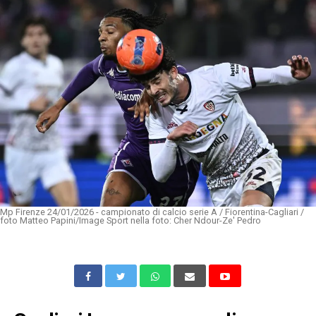
Mp Firenze 24/01/2026 - campionato di calcio serie A / Fiorentina-Cagliari /
foto Matteo Papini/Image Sport nella foto: Cher Ndour-Ze' Pedro