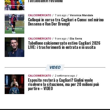
l’attaccante rossoblù
sugli esterni.
La sfida contro il Lecce rappresenta uno
CALCIOMERCATO
7 ore ago
Veronica Mandala
Colloqui in corso tra Cagliari e Como: nel mirino
snodo cruciale del campionato. Gestire al
Dossena e Van Der Brempt
meglio le energie e le condizioni fisiche
sarà determinante per affrontare il finale
CALCIOMERCATO
9 ore ago
Elia Serra
Tabellone calciomercato estivo Cagliari 2026
di stagione con la giusta continuità.
LIVE: i trasferimenti in entrata e in uscita
LA PLAYLIST DELLE NOSTRE TOP NEWS
VIDEO
CALCIOMERCATO
2 settimane ago
Esposito resterà a Cagliari? Giulini vuole
risolvere la situazione, ma per 20 milioni può
partire – VIDEO