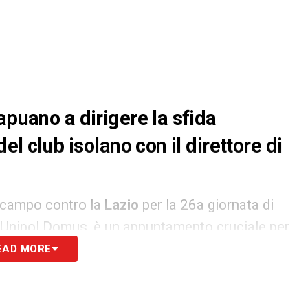
apuano a dirigere la sfida
el club isolano con il direttore di
 campo contro la
Lazio
per la 26a giornata di
ll’Unipol Domus, è un appuntamento cruciale per
ortanti per la classifica. Come riportato
EAD MORE
sarà
Antonio Rapuano
, arbitro di Rimini, a dirigere