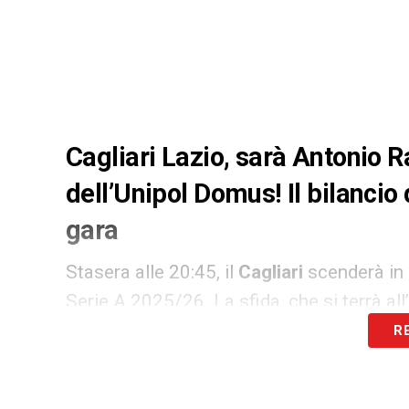
Cagliari Lazio, sarà Antonio R
dell’Unipol Domus! Il bilancio d
gara
Stasera alle 20:45, il
Cagliari
scenderà in
Serie A 2025/26. La sfida, che si terrà a
entrambe le squadre, in cerca di punti imp
R
dall’edizione odierna de
L’Unione Sarda
, 
il match.