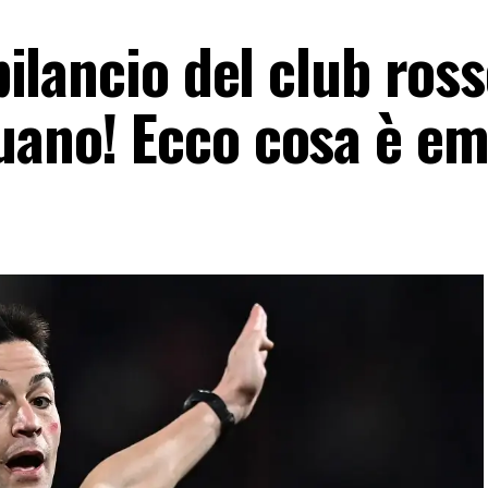
 bilancio del club ros
puano! Ecco cosa è e