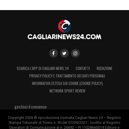
SCARICA L’APP DI CAGLIARI NEWS 24
CONTATTI
REDAZIONE
PRIVACY POLICY E TRATTAMENTO DEI DATI PERSONALI
INFORMATIVA ESTESA SUI COOKIE (COOKIE POLICY)
NETWORK SPORT REVIEW
gestisci il consenso
Copyright 2026 © riproduzione riservata Cagliari News 24 – Registro
Stampa Tribunale di Torino n. 50 del 07/09/2021 - Iscritto al Registro
Operatori di Comunicazione al n. 26692 – PI 11028660014 Editore e