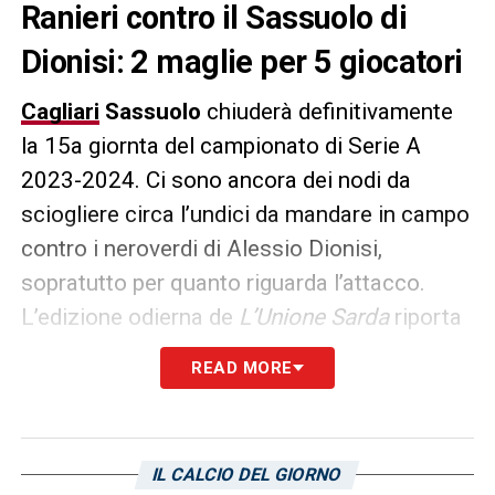
Ranieri contro il Sassuolo di
Dionisi: 2 maglie per 5 giocatori
Cagliari
Sassuolo
chiuderà definitivamente
la 15a giornta del campionato di Serie A
2023-2024. Ci sono ancora dei nodi da
sciogliere circa l’undici da mandare in campo
contro i neroverdi di Alessio Dionisi,
sopratutto per quanto riguarda l’attacco.
L’edizione odierna de
L’Unione Sarda
riporta
che i favoriti per giocare nel reparto
READ MORE
avanzato di
Sir Claudio Ranieri
sono
Gianluca Lapadula
e
Zito Luvumbo
. Al
momento partono più indietro nelle gerarchie
IL CALCIO DEL GIORNO
Pavoletti, Petagna e Shomurodov!