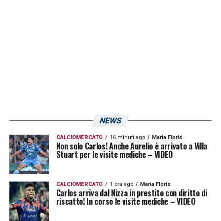
ci dovesse essere spazio per chi ha giocato
meno questo avverrà a gara in corso,
Semplici
vuole chiudere in bellezza la
stagione.
LA PLAYLIST DELLE NOSTRE TOP NEWS
NEWS
CALCIOMERCATO
16 minuti ago
Maria Floris
Non solo Carlos! Anche Aurelio è arrivato a Villa
Stuart per le visite mediche – VIDEO
CALCIOMERCATO
1 ora ago
Maria Floris
Carlos arriva dal Nizza in prestito con diritto di
riscatto! In corso le visite mediche – VIDEO