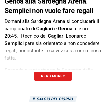
Genoa alla Sardegna Arena.
Semplici non vuole fare regali
Domani alla Sardegna Arena si concluderà il
campionato di
Cagliari
e
Genoa
alle ore
20:45. Il tecnico del
Cagliari
Leonardo
Semplici
pare sia orientato a non concedere
regali, nonostante la salvezza sia ormai cosa
fatta.
Secondo quanto riporta la Gazzetta dello
READ MORE
Sport i rossoblù isolani dovrebbero scendere
in campo senza stravolgimenti, con i titolari
che in queste settimane hanno fatto molto
bene e hanno portato a casa la salvezza. Se
IL CALCIO DEL GIORNO