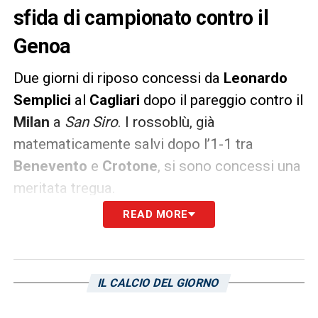
sfida di campionato contro il
Genoa
Due giorni di riposo concessi da
Leonardo
Semplici
al
Cagliari
dopo il pareggio contro il
Milan
a
San Siro
. I rossoblù, già
matematicamente salvi dopo l’1-1 tra
Benevento
e
Crotone
, si sono concessi una
meritata tregua.
READ MORE
Il tecnico toscano, dunque, ha fissato oggi la
ripresa delle attività al centro sportivo di
Assemini
in vista dell’ultima gara della
IL CALCIO DEL GIORNO
stagione in programma sabato (ore 20:45)
contro il
Genoa
.