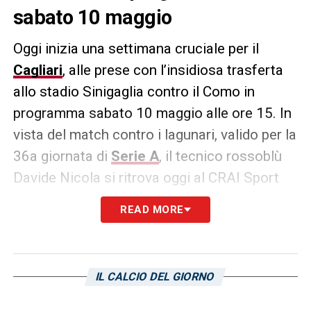
sabato 10 maggio
Oggi inizia una settimana cruciale per il
Cagliari
, alle prese con l’insidiosa trasferta
allo stadio Sinigaglia contro il Como in
programma sabato 10 maggio alle ore 15. In
vista del match contro i lagunari, valido per la
36a giornata di
Serie A
, il tecnico rossoblù
Davide Nicola si ritrova oggi al CRAI Sport
Center per preparare la sfida contro la
READ MORE
squadra di Fabregas e ritroverà due ex:
Dossena e Goldaniga, che bene hanno fatto
con il club sardo.
IL CALCIO DEL GIORNO
LA PLAYLIST DELLE NOSTRE TOP NEWS