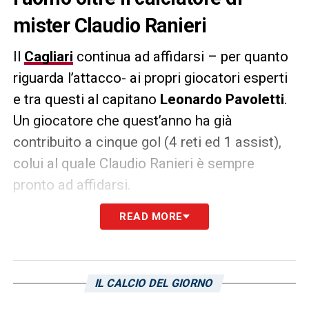
mister Claudio Ranieri
Il
Cagliari
continua ad affidarsi – per quanto
riguarda l’attacco- ai propri giocatori esperti
e tra questi al capitano
Leonardo Pavoletti
.
Un giocatore che quest’anno ha già
contribuito a cinque gol (4 reti ed 1 assist),
colui al quale Claudio Ranieri è sempre
pronto ad affidarsi.
READ MORE
Un uomo vero che non smette di rendere
orgoglioso il proprio popolo tra prestazioni
sportive e importanti azioni nel sociale (
le
sue parole
). Il suo esempio, in campo e fuori,
IL CALCIO DEL GIORNO
sarà estremamente utile tanto nel mondo del