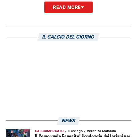
contro il Cagliari? Niente che non rientri nella
READ MORE
logica delle cose. Cioè? Il Milan è una
squadra di giovani e i giovani passano
facilmente dall’entusiasmo alla depressione.
IL CALCIO DEL GIORNO
Io lo so bene, a Parma avevo una squadra di
ventenni, vincemmo il campionato di Serie C,
ma poi, nonostante giocassimo un
bellissimo calcio, forse il più bello di quel
torneo, non riuscimmo a fare il salto dalla B
alla A perché ci mancava la malizia,
l’esperienza. Contro il Cagliari, però, la
prestazione non è stata all’altezza delle
attese? D’accordissimo. L’ho notato subito,
NEWS
fin dai primi minuti: il Milan era molle, poco
CALCIOMERCATO
5 ore ago
Veronica Mandala
intenso, poco reattivo. E il Cagliari, già salvo,
Il Como vuole Esposito! Sondaggio dei lariani per