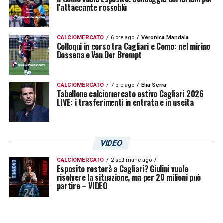
l’attaccante rossoblù
ha dimostrato come ci si deve comportare
nello sport: massimo impegno in ogni
CALCIOMERCATO
6 ore ago
Veronica Mandala
occasione, senza sconti. Questa sì che è
Colloqui in corso tra Cagliari e Como: nel mirino
Dossena e Van Der Brempt
stata una bella lezione
».
CALCIOMERCATO
7 ore ago
Elia Serra
LA PLAYLIST DELLE NOSTRE TOP NEWS
Tabellone calciomercato estivo Cagliari 2026
LIVE: i trasferimenti in entrata e in uscita
VIDEO
CALCIOMERCATO
2 settimane ago
Esposito resterà a Cagliari? Giulini vuole
risolvere la situazione, ma per 20 milioni può
partire – VIDEO