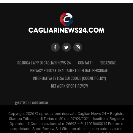
SCARICA L’APP DI CAGLIARI NEWS 24
CONTATTI
REDAZIONE
PRIVACY POLICY E TRATTAMENTO DEI DATI PERSONALI
INFORMATIVA ESTESA SUI COOKIE (COOKIE POLICY)
NETWORK SPORT REVIEW
gestisci il consenso
Copyright 2026 © riproduzione riservata Cagliari News 24 – Registro
Stampa Tribunale di Torino n. 50 del 07/09/2021 - Iscritto al Registro
Operatori di Comunicazione al n. 26692 – PI 11028660014 Editore e
proprietario: Sport Review S.r.l Sito non ufficiale, non autorizzato o