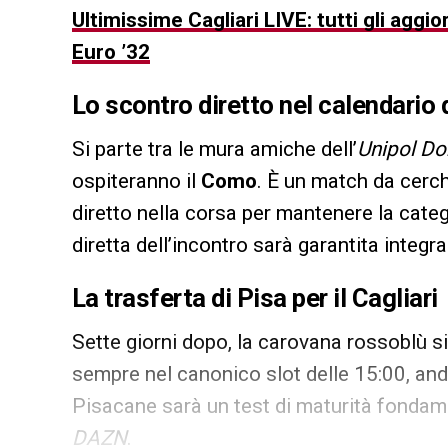
Ultimissime Cagliari LIVE: tutti gli aggio
Euro ’32
Lo scontro diretto nel calendario d
Si parte tra le mura amiche dell’
Unipol D
ospiteranno il
Como
. È un match da cerch
diretto nella corsa per mantenere la cate
diretta dell’incontro sarà garantita integ
La trasferta di Pisa per il Cagliari
Sette giorni dopo, la carovana rossoblù s
sempre nel canonico slot delle 15:00, an
Pisacane sarà un test di maturità fondame
DAZN
.