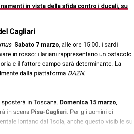
rnamenti in vista della sfida contro i ducali, su
el Cagliari
omus
.
Sabato 7 marzo
, alle ore 15:00, i sardi
iare in rosso: i lariani rappresentano un ostacolo
goria e il fattore campo sarà determinante. La
ralmente dalla piattaforma
DAZN
.
i sposterà in Toscana.
Domenica 15 marzo
,
drà in scena
Pisa-Cagliari
. Per gli uomini di
ntale lontano dall’Isola, anche questo visibile su