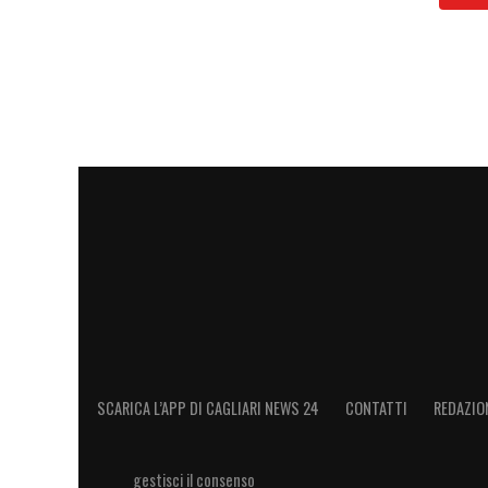
Equilibrio vitale verso la salvezza
I numeri certificano la sua centralità. Se
con 35 presenze, un gol e due assist, con
finora 27 presenze (di cui ben 25 da titola
sua fisicità è fondamentale per dare equili
emersi nei pareggi contro Lazio e Parma,
Nel pomeriggio la squadra riprenderà la pr
lanciatissimo
Como
. Con
Folorunsho
già
per sabato anche
Gaetano
,
Deiola
e
Borre
contare sul suo inesauribile motore franc
LA PLAYLIST DELLE NOSTRE TOP NEW
SCARICA L’APP DI CAGLIARI NEWS 24
CONTATTI
REDAZIO
gestisci il consenso