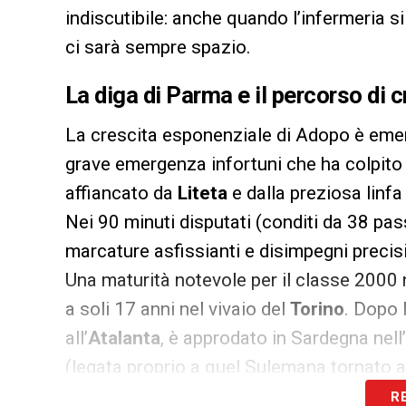
indiscutibile: anche quando l’infermeria si
ci sarà sempre spazio.
La diga di Parma e il percorso di c
La crescita esponenziale di Adopo è emers
grave emergenza infortuni che ha colpito
affiancato da
Liteta
e dalla preziosa linfa 
Nei 90 minuti disputati (conditi da 38 pas
marcature asfissianti e disimpegni precisi,
Una maturità notevole per il classe 2000 n
a soli 17 anni nel vivaio del
Torino
. Dopo 
all’
Atalanta
, è approdato in Sardegna nel
(legata proprio a quel Sulemana tornato a
R