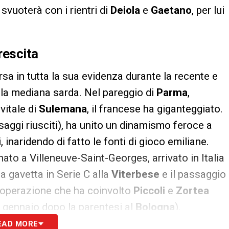
 svuoterà con i rientri di
Deiola
e
Gaetano
, per lui
rescita
a in tutta la sua evidenza durante la recente e
 la mediana sarda. Nel pareggio di
Parma
,
vitale di
Sulemana
, il francese ha giganteggiato.
saggi riusciti), ha unito un dinamismo feroce a
 inaridendo di fatto le fonti di gioco emiliane.
ato a Villeneuve-Saint-Georges, arrivato in Italia
la gavetta in Serie C alla
Viterbese
e il passaggio
l’operazione che ha coinvolto
Piccoli
e
Zortea
 gennaio dopo la parentesi al
Bologna
).
EAD MORE