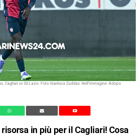
mus, Cagliari vs SS Lazio. Foto Gianluca Zuddas. Nell'immagine: Adopo
isorsa in più per il Cagliari! Cosa