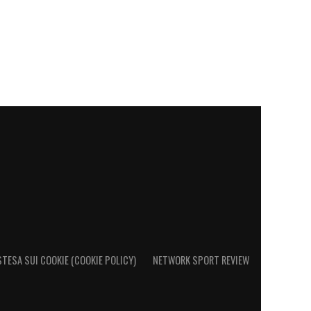
STESA SUI COOKIE (COOKIE POLICY)
NETWORK SPORT REVIEW