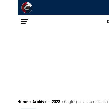
C
Home
»
Archivio
»
2023
»
Cagliari, a caccia della si