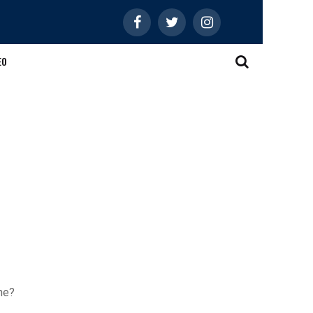
EO
one?