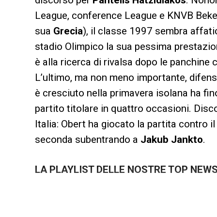
discorso per
Pantelis Hatzidiakos
. Nono
League, conference League e KNVB Beker 
sua
Grecia
), il classe 1997 sembra affati
stadio Olimpico la sua pessima prestazio
è alla ricerca di rivalsa dopo le panchine
L’ultimo, ma non meno importante, difensor
è cresciuto nella primavera isolana ha fi
partito titolare in quattro occasioni. Dis
Italia: Obert ha giocato la partita contro i
seconda subentrando a
Jakub Jankto
.
LA PLAYLIST DELLE NOSTRE TOP NEW