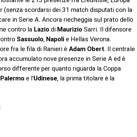
nostante le 213 presenze fra Eredivisie, Europa
(senza scordarsi dei 31 match disputati con la
care in Serie A. Ancora riecheggia sul prato dello
ne contro la
Lazio
di
Maurizio
Sarri. Il difensore
 contro
Sassuolo
,
Napoli
e Hellas Verona.
e fra le fila di Ranieri è
Adam Obert
. Il centrale
nora accumulato nove presenze in Serie A ed è
corso differente per quanto riguarda la Coppa
l
Palermo
e l’
Udinese
, la prima titolare è la
S