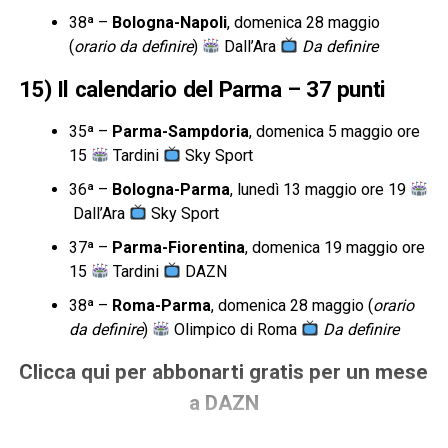
38ª –
Bologna-Napoli
, domenica 28 maggio
(
orario da definire
)
Dall’Ara
Da definire
15) Il calendario del Parma – 37 punti
35ª –
Parma-Sampdoria
, domenica 5 maggio ore
15
Tardini
Sky Sport
36ª –
Bologna-Parma
, lunedì 13 maggio ore 19
Dall’Ara
Sky Sport
37ª –
Parma-Fiorentina
, domenica 19 maggio ore
15
Tardini
DAZN
38ª –
Roma-Parma
, domenica 28 maggio (
orario
da definire
)
Olimpico di Roma
Da definire
Clicca qui per abbonarti gratis per un mese
a DAZN