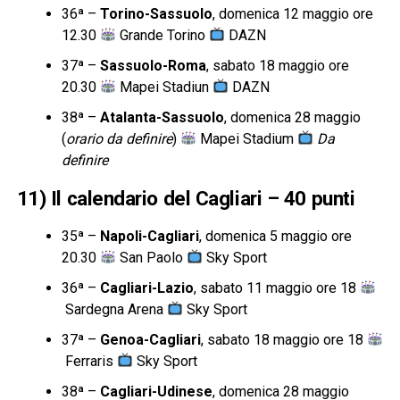
36ª –
Torino-Sassuolo
, domenica 12 maggio ore
12.30
Grande Torino
DAZN
37ª –
Sassuolo-Roma
, sabato 18 maggio ore
20.30
Mapei Stadiun
DAZN
38ª –
Atalanta-Sassuolo
, domenica 28 maggio
(
orario da definire
)
Mapei Stadium
Da
definire
11) Il calendario del Cagliari – 40 punti
35ª –
Napoli-Cagliari
, domenica 5 maggio ore
20.30
San Paolo
Sky Sport
36ª –
Cagliari-Lazio
, sabato 11 maggio ore 18
Sardegna Arena
Sky Sport
37ª –
Genoa-Cagliari
, sabato 18 maggio ore 18
Ferraris
Sky Sport
38ª –
Cagliari-Udinese
, domenica 28 maggio