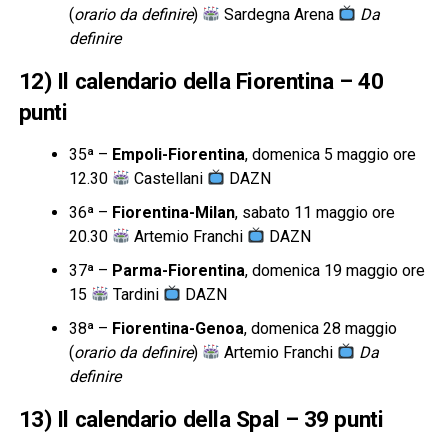
(
orario da definire
)
Sardegna Arena
Da
definire
12) Il calendario della Fiorentina – 40
punti
35ª –
Empoli-Fiorentina
, domenica 5 maggio ore
12.30
Castellani
DAZN
36ª –
Fiorentina-Milan
, sabato 11 maggio ore
20.30
Artemio Franchi
DAZN
37ª –
Parma-Fiorentina
, domenica 19 maggio ore
15
Tardini
DAZN
38ª –
Fiorentina-Genoa
, domenica 28 maggio
(
orario da definire
)
Artemio Franchi
Da
definire
13) Il calendario della Spal – 39 punti