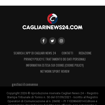
SCARICA L’APP DI CAGLIARI NEWS 24
CONTATTI
REDAZIONE
PRIVACY POLICY E TRATTAMENTO DEI DATI PERSONALI
INFORMATIVA ESTESA SUI COOKIE (COOKIE POLICY)
NETWORK SPORT REVIEW
gestisci il consenso
Copyright 2026 © riproduzione riservata Cagliari News 24 – Registro
Stampa Tribunale di Torino n. 50 del 07/09/2021 - Iscritto al Registro
Operatori di Comunicazione al n. 26692 – PI 11028660014 Editore e