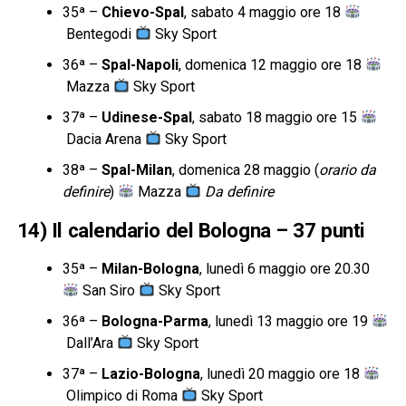
35ª –
Chievo-Spal
, sabato 4 maggio ore 18
Bentegodi
Sky Sport
36ª –
Spal-Napoli
, domenica 12 maggio ore 18
Mazza
Sky Sport
37ª –
Udinese-Spal
, sabato 18 maggio ore 15
Dacia Arena
Sky Sport
38ª –
Spal-Milan
, domenica 28 maggio (
orario da
definire
)
Mazza
Da definire
14) Il calendario del Bologna – 37 punti
35ª –
Milan-Bologna
, lunedì 6 maggio ore 20.30
San Siro
Sky Sport
36ª –
Bologna-Parma
, lunedì 13 maggio ore 19
Dall’Ara
Sky Sport
37ª –
Lazio-Bologna
, lunedì 20 maggio ore 18
Olimpico di Roma
Sky Sport