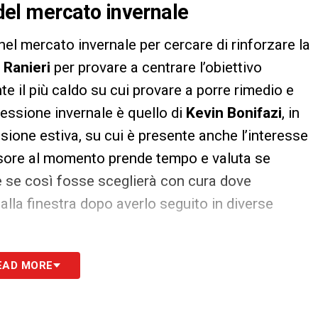
 del mercato invernale
nel mercato invernale per cercare di rinforzare la
r
Ranieri
per provare a centrare l’obiettivo
te il più caldo su cui provare a porre rimedio e
 sessione invernale è quello di
Kevin Bonifazi
, in
sione estiva, su cui è presente anche l’interesse
ensore al momento prende tempo e valuta se
 e se così fosse sceglierà con cura dove
 alla finestra dopo averlo seguito in diverse
EAD MORE
S