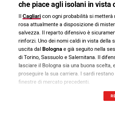
che piace agli isolani in vista
Il
Cagliari
con ogni probabilità si metterà 
rosa attualmente a disposizione di miste
salvezza. Il reparto difensivo è sicuramen
rinforzi. Uno dei nomi caldi in vista della
uscita dal
Bologna
e già seguito nella ses
di Torino, Sassuolo e Salernitana. Il dif
lasciare il Bologna sia una buona scelta,
proseguire la sua carriera. I sardi restano
finestre di mercato precedenti.
R
LA PLAYLIST DELLE NOSTRE TOP NEW