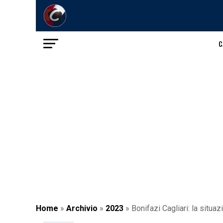
C
Home
»
Archivio
»
2023
»
Bonifazi Cagliari: la situa