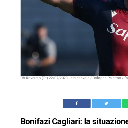
Db Rovereto (Tn) 22/07/2023 - amichevole / Bologna-Palermo / fot
Bonifazi Cagliari: la situazio