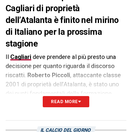
Cagliari di proprietà
dell’Atalanta è finito nel mirino
di Italiano per la prossima
stagione
Il
Cagliari
deve prendere al più presto una
decisione per quanto riguarda il discorso
riscatti.
Roberto Piccoli
, attaccante classe
2001 di proprietà dell’Atalanta, è stato uno
dei punti fondamentali della formazione
sarda in questa stagione, le sue qualità
READ MORE
infatti sono state
apprezzate anche fuori
dall’isola
. Pare che infatti il suo profilo
piaccia al
Bologna
di Vincenzo Italiano,
IL CALCIO DEL GIORNO