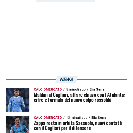
aspettiamo nei prossimi giorni aggiornamenti
a riguardo.
LA PLAYLIST DELLE NOSTRE TOP NEWS
NEWS
CALCIOMERCATO
5 minuti ago
Elia Serra
Maldini al Cagliari, affare chiuso con l’Atalanta:
cifre e formula del nuovo colpo rossoblù
CALCIOMERCATO
13 minuti ago
Elia Serra
Zappa resta in orbita Sassuolo, nuovi contatti
con il Cagliari per il difensore