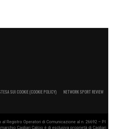
STESA SUI COOKIE (COOKIE POLICY)
NETWORK SPORT REVIEW
o al Registro Operatori di Comunicazione al n. 26692 – PI
marchio Cagliari Calcio è di esclusiva proprietà di Cagliari