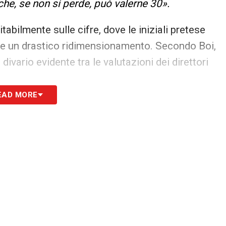
he, se non si perde, può valerne 30».
tabilmente sulle cifre, dove le iniziali pretese
ire un drastico ridimensionamento. Secondo Boi,
divario evidente tra le valutazioni dei direttori
EAD MORE
uro di Gaetano
o di saldo, con il forte rischio di veder esplodere
’Isola. Se il centrocampista manterrà le promesse,
 30 milioni di euro, confermando la straordinaria
investimenti sui giovani talenti.
S