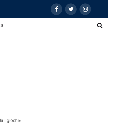
EO
a i giochi»