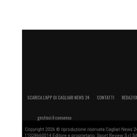
SCARICA L’APP DI CAGLIARI NEWS 24
CONTATTI
REDAZIO
gestisci il consenso
Copyright 2026 © riproduzione riservata Cagliari News 24
11028660014 Editore e proprietario: Sport Review S.r.l Sito