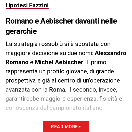
l’ipotesi Fazzini
Romano e Aebischer davanti nelle
gerarchie
La strategia rossoblù si è spostata con
maggiore decisione su due nomi:
Alessandro
Romano
e
Michel Aebischer
. Il primo
rappresenta un profilo giovane, di grande
prospettiva e già al centro di un’operazione
avanzata con la
Roma
. Il secondo, invece,
garantirebbe maggiore esperienza, fisicità e
conoscenza del campionato italiano.
Questa doppia direzione ha inevitabilmente
READ MORE
fatto scivolare
Thomas Berenbruch
più