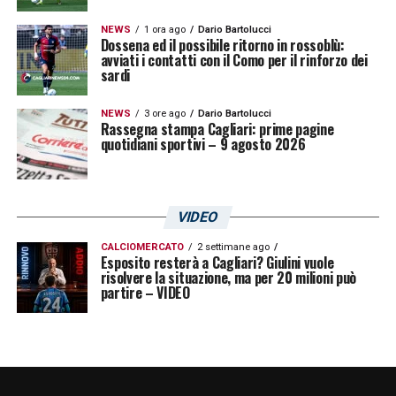
ogni scelta viene valutata con attenzione,
NEWS
1 ora ago
Dario Bartolucci
Dossena ed il possibile ritorno in rossoblù:
anche in base agli incastri in uscita.
avviati i contatti con il Como per il rinforzo dei
sardi
Berenbruch
non è stato depennato
definitivamente, ma oggi non è più il primo
NEWS
3 ore ago
Dario Bartolucci
Rassegna stampa Cagliari: prime pagine
nome sulla lista rossoblù.
quotidiani sportivi – 9 agosto 2026
La sua candidatura potrebbe tornare
d’attualità in un secondo momento,
VIDEO
soprattutto se dovessero cambiare alcune
CALCIOMERCATO
2 settimane ago
situazioni interne alla rosa. In particolare,
Esposito resterà a Cagliari? Giulini vuole
risolvere la situazione, ma per 20 milioni può
molto dipenderà dal futuro di
Gianluca
partire – VIDEO
Gaetano
, giocatore attorno al quale restano
aperte diverse valutazioni di mercato.
Berenbruch Cagliari, possibile