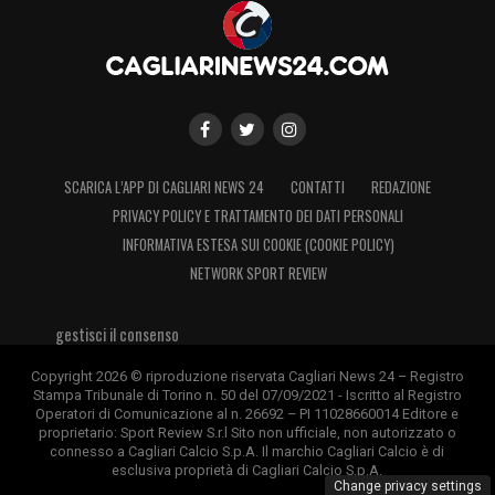
riapertura solo con l’uscita di
Gaetano
In caso di cessione di Gianluca Gaetano, il
Cagliari potrebbe tornare a ragionare su un
ulteriore innesto in mezzo al campo. A quel
SCARICA L’APP DI CAGLIARI NEWS 24
CONTATTI
REDAZIONE
punto, il nome di Thomas Berenbruch
PRIVACY POLICY E TRATTAMENTO DEI DATI PERSONALI
INFORMATIVA ESTESA SUI COOKIE (COOKIE POLICY)
potrebbe rientrare tra le soluzioni da
NETWORK SPORT REVIEW
prendere in considerazione, soprattutto se
l’Inter dovesse aprire a una formula
gestisci il consenso
favorevole.
Copyright 2026 © riproduzione riservata Cagliari News 24 – Registro
Stampa Tribunale di Torino n. 50 del 07/09/2021 - Iscritto al Registro
Per ora, però, la linea sembra chiara: il
Operatori di Comunicazione al n. 26692 – PI 11028660014 Editore e
proprietario: Sport Review S.r.l Sito non ufficiale, non autorizzato o
Cagliari
guarda altrove.
Romano
e
connesso a Cagliari Calcio S.p.A. Il marchio Cagliari Calcio è di
esclusiva proprietà di Cagliari Calcio S.p.A.
Aebischer
sono davanti nelle gerarchie,
Change privacy settings