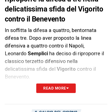
delicatissima sfida del Vigorito
contro il Benevento
In soffitta la difesa a quattro, bentornata
difesa tre. Dopo aver proposto la linea
difensiva a quattro contro il Napoli,
Leonardo
Semplici
ha deciso di riproporre il
classico terzetto difensivo nella
delicatissima sfida del
Vigorito
contro il
Benevento.
READ MORE
Ceppitelli-Godin-Carboni
dovranno
respingere gli attacchi di Insigne-Lapadula-
Caprari e provare a conquistare tre punti