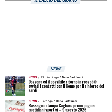
fondamentali per la salvezza.
IL CALCIO DEL GIORNO
LA PLAYLIST DELLE NOSTRE TOP NEWS
NEWS
NEWS
29 minuti ago
Dario Bartolucci
Dossena ed il possibile ritorno in rossoblù:
avviati i contatti con il Como per il rinforzo dei
sardi
NEWS
3 ore ago
Dario Bartolucci
Rassegna stampa Cagliari: prime pagine
quotidiani sportivi – 9 agosto 2026