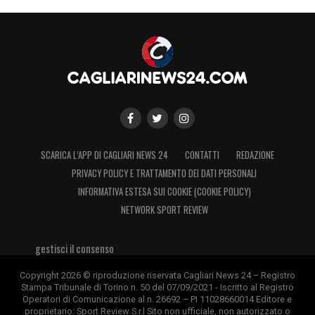
SCARICA L’APP DI CAGLIARI NEWS 24
CONTATTI
REDAZIONE
PRIVACY POLICY E TRATTAMENTO DEI DATI PERSONALI
INFORMATIVA ESTESA SUI COOKIE (COOKIE POLICY)
NETWORK SPORT REVIEW
gestisci il consenso
Copyright 2026 © riproduzione riservata Cagliari News 24 – Registro
Stampa Tribunale di Torino n. 50 del 07/09/2021 - Iscritto al Registro
Operatori di Comunicazione al n. 26692 – PI 11028660014 Editore e
proprietario: Sport Review S.r.l Sito non ufficiale, non autorizzato o