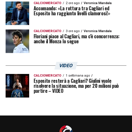
CALCIOMERCATO
2 ore ago
Veronica Mandala
Accomando: «La rottura tra Cagliari ed
Esposito ha raggiunto livelli clamorosi!»
CALCIOMERCATO
3 ore ago
Veronica Mandala
Floriani piace al Cagliari, ma c’è concorrenza:
anche il Monza lo segue
VIDEO
CALCIOMERCATO
1 settimana ago
Esposito resterà a Cagliari? Giulini vuole
risolvere la situazione, ma per 20 milioni può
partire – VIDEO