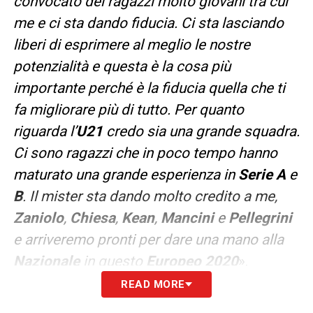
convocato dei ragazzi molto giovani tra cui
me e ci sta dando fiducia. Ci sta lasciando
liberi di esprimere al meglio le nostre
potenzialità e questa è la cosa più
importante perché è la fiducia quella che ti
fa migliorare più di tutto. Per quanto
riguarda l’
U21
credo sia una grande squadra.
Ci sono ragazzi che in poco tempo hanno
maturato una grande esperienza in
Serie A
e
B
. Il mister sta dando molto credito a me,
Zaniolo
,
Chiesa
,
Kean
,
Mancini
e
Pellegrini
e arriveremo pronti per dare una mano alla
Nazionale
in questo
Europeo 2020
».
READ MORE
LA PLAYLIST DELLE NOSTRE TOP NEWS