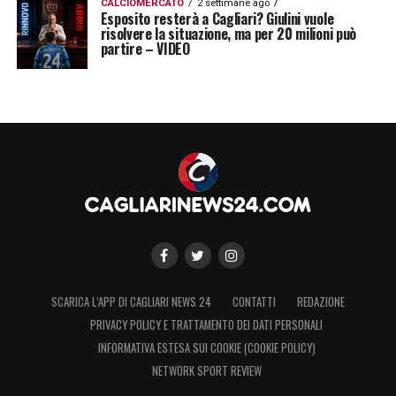
CALCIOMERCATO
2 settimane ago
Esposito resterà a Cagliari? Giulini vuole
risolvere la situazione, ma per 20 milioni può
partire – VIDEO
SCARICA L’APP DI CAGLIARI NEWS 24
CONTATTI
REDAZIONE
PRIVACY POLICY E TRATTAMENTO DEI DATI PERSONALI
INFORMATIVA ESTESA SUI COOKIE (COOKIE POLICY)
NETWORK SPORT REVIEW