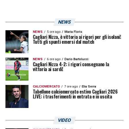
NEWS
NEWS
5 ore ago
Maria Floris
Cagliari Nizza, è vittoria ai rigori per gli isolani!
Tutti gli spunti emersi dal match
NEWS
6 ore ago
Dario Bartolucci
Cagliari Nizza 4-2: i rigori consegnano la
vittoria ai sardi!
CALCIOMERCATO
7 ore ago
Elia Serra
Tabellone calciomercato estivo Cagliari 2026
LIVE: i trasferimenti in entrata e in uscita
VIDEO